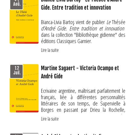
Aoû.
Gide. Entre tradition et innovation
Bianca-Livia Bartoş vient de publier
Le
Thésée
d’André Gide. Entre tradition et innovation
dans la collection "Bibliothèque gidienne" des
éditions Classiques Garnier.
Lire la suite
e
En réincarnant la mythologie antique au
xx
siècle, le
Thésée
d’André Gide met en scène
un ensemble de techniques novatrices. Cet
Martine Sagaert - Victoria Ocampo et
12
ouvrage interroge l’esthétique gidienne telle
Juil.
André Gide
qu’elle se présente dans ce récit
testamentaire.
Ecrivaine argentine, maîtrisant parfaitement le
français, liée à différentes personnalités
littéraires de son temps, de Supervielle à
Borges en passant par Drieu la Rochelle,
Victoria Ocampo ne pouvait pas ignorer Gide.
Pour plus de renseignements, voir le site de
Lire la suite
Martine Sagaert éclaire leur relation en
l'éditeur :
https://classiques-garnier.com/le-
donnant dans ce livre à la fois les écrits de
thesee-d-andre-gide-entre-tradition-et-
Victoria Ocampo sur Gide et les lettres qu'ils