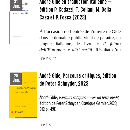
innovation.html
André Gide en traduction italienne –
31
ont échangées, ce qui permet de mieux
Jan.
édition P. Codazzi, T. Collani, M. Della
comprendre la personnalité complexe de la
Casa et P. Fossa (2023)
créatrice de la revue argentine
Sur
, mais aussi
la réception de l'oeuvre de Gide en Amérique
latine.
À l’occasion de l’entrée de l’œuvre de Gide
dans le domaine public vient de paraître, en
langue italienne, le livre
« Il futuro
dell’Europa » e altri scritti
. Résultat d’un
travail collaboratif, le volume se compose de
Lire la suite
huit écrits de Gide, dont un inédit,
accompagnés d’un riche paratexte critique.
Réunis ensemble pour la première fois, ces
André Gide, Parcours critiques, édition
28
Jan.
textes rendent compte dans leur
de Peter Schnyder, 2023
hétérogénéité de l’idée d’Europe promue et
défendue par Gide au cours de l’entre-deux-
André Gide,
Parcours critiques – avec un texte inédit
,
guerres : un concert de voix différentes,
édition de Peter Schnyder, Classique Garnier, 2023,
chacune également essentielle à la paix et à
912 p., 49€
la prospérité de l’ensemble.
Lire la suite
Présentation de l'ouvrage par Pierre Masson :