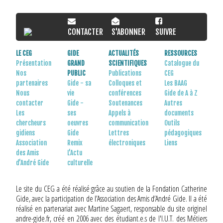
occupe une place centrale dans l’œuvre
d’André Gide, dont la vocation artistique est
née du sentiment de n’être « pas pareil aux
Avec le soutien de l'Association des Amis
CONTACTER
S'ABONNER
SUIVRE
autres ». Dans une société qui condamnait
d’André Gide
l’homosexualité au nom de la morale comme
de l’hygiène sociale, une telle quête d’identité
LE CEG
GIDE
ACTUALITÉS
RESSOURCES
ne pouvait passer que par une remise en
Présentation
GRAND
SCIENTIFIQUES
Catalogue du
question méthodique, d’abord secrète,
Nos
PUBLIC
Publications
CEG
partenaires
Gide - sa
Colloques et
Les BAAG
ensuite explicite, du discours social de
Nous
vie
conférences
Gide de A à Z
l’époque, qui dépasse d’ailleurs le cadre de
contacter
Gide -
Soutenances
Autres
cette œuvre. Une telle entreprise critique
Les
ses
Appels à
documents
impliquait en effet pour Gide une réévaluation
chercheurs
oeuvres
communication
Outils
complète des normes et des représentations
gidiens
Gide
Lettres
pédagogiques
de l’époque. En sapant les fondements de la
Association
Remix
électroniques
Liens
domination liée à l’orientation sexuelle, elle
des Amis
L'Actu
prend du même coup une valeur à la fois plus
d'André Gide
culturelle
générale et plus radicale : elle interroge aussi
la représentation de la femme comme son
Le site du CEG a été réalisé grâce au soutien de la Fondation Catherine
statut dans la société, d’abord indirectement,
Gide, avec la participation de l’Association des Amis d’André Gide. Il a été
puis frontalement, avec la trilogie de
L’École
réalisé en partenariat avec Martine Sagaert, responsable du site originel
des femmes
.
andre-gide.fr, créé en 2006 avec des étudiant.e.s de l'I.U.T. des Métiers