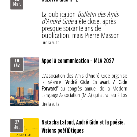
Mar.
La publication
Bulletin des Amis
d'André Gide
a été close, après
presque soixante ans de
publication, mais Pierre Masson
qui en était le directeur propose
Lire la suite
désormais une
Gazette Gide
,
accessible gratuitement et
Appel à communication - MLA 2027
16
directement en ligne.
Fév.
Pour découvrir le premier numéro
L’Association des Amis d’André Gide organise
:
la séance
“André Gide En avant / Gide
Forward”
au congrès annuel de la Modern
Gazette Gide n°1
Language Association (MLA) qui aura lieu à Los
Angeles (Etats-Unis) du 7 au 10 janvier 2027.
Lire la suite
Veuillez envoyer vos propositions de
communication d’environ 250 mots avant le 16
Natacha Lafond, André Gide et la poésie.
27
mars 2026 à Christine Armstrong
Jui.
Visions poé(li)tiques
(
armstrong@denison.edu
), Ian Curtis