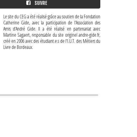
SUIVRE
Le site du CEG a été réalisé grâce au soutien de la Fondation
Catherine Gide, avec la participation de l’Association des
Amis d’André Gide. Il a été réalisé en partenariat avec
Martine Sagaert, responsable du site originel andre-gide.fr,
créé en 2006 avec des étudiant.e.s de l'I.U.T. des Métiers du
Livre de Bordeaux.