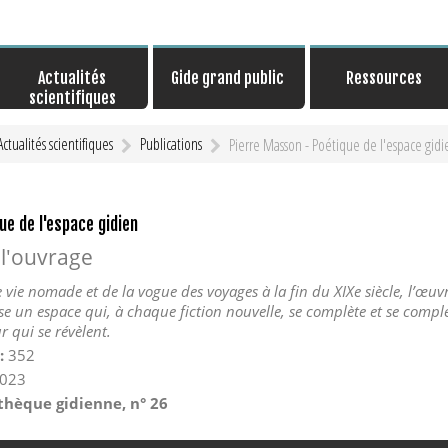
Actualités
Gide grand public
Ressources
scientifiques
Actualités scientifiques
Publications
Pierre Masson - Poétique de l'espace gidi
e de l'espace gidien
 l'ouvrage
 vie nomade et de la vogue des voyages à la fin du XIXe siècle, l’œuv
e un espace qui, à chaque fiction nouvelle, se complète et se complex
r qui se révèlent.
:
352
023
othèque gidienne, n° 26