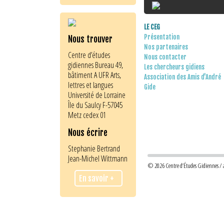
LE CEG
Présentation
Nous trouver
Nos partenaires
Centre d’études
Nous contacter
gidiennes Bureau 49,
Les chercheurs gidiens
bâtiment A UFR Arts,
Association des Amis d'André
lettres et langues
Gide
Université de Lorraine
Île du Saulcy F-57045
Metz cedex 01
Nous écrire
Stephanie Bertrand
Jean-Michel Wittmann
© 2026 Centre d’Études Gidiennes / an
En savoir +