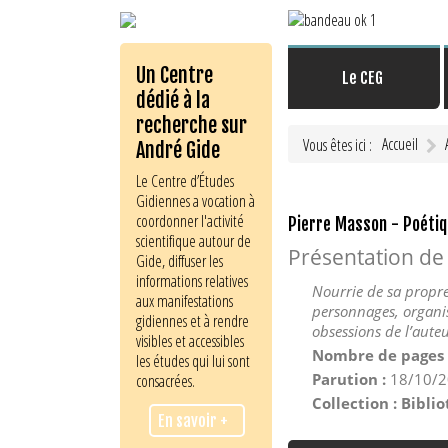
Un Centre
Le CEG
dédié à la
recherche sur
Accueil
Vous êtes ici :
André Gide
Le Centre d’Études
Gidiennes a vocation à
coordonner l'activité
Pierre Masson - Poétiqu
scientifique autour de
Présentation de
Gide, diffuser les
informations relatives
Nourrie de sa propre
aux manifestations
personnages, organis
gidiennes et à rendre
obsessions de l’auteu
visibles et accessibles
Nombre de pages 
les études qui lui sont
Parution :
18/10/2
consacrées.
Collection : Bibli
En savoir +