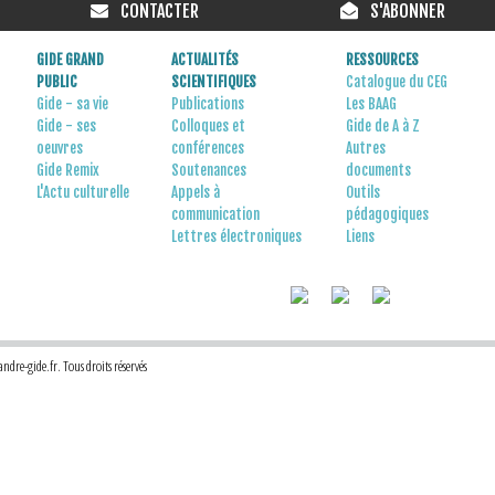
CONTACTER
S'ABONNER
GIDE GRAND
ACTUALITÉS
RESSOURCES
PUBLIC
SCIENTIFIQUES
Catalogue du CEG
Gide - sa vie
Publications
Les BAAG
Gide - ses
Colloques et
Gide de A à Z
oeuvres
conférences
Autres
Gide Remix
Soutenances
documents
L'Actu culturelle
Appels à
Outils
communication
pédagogiques
Lettres électroniques
Liens
dre-gide.fr. Tous droits réservés