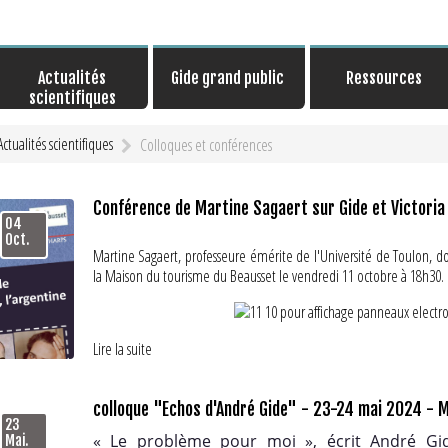
Actualités
Gide grand public
Ressources
scientifiques
Actualités scientifiques
Colloques et conférences
Conférence de Martine Sagaert sur Gide et Victori
04
Oct.
Martine Sagaert, professeure émérite de l'Université de Toulon, 
la Maison du tourisme du Beausset le vendredi 11 octobre à 18h30.
Rappelons que Martine Sagaert a publié récemment un essai sur la re
Lire la suite
https://www.andre-gide.fr/index.php/actualites/publications/546-
colloque "Echos d'André Gide" - 23-24 mai 2024 - 
23
« Le problème pour moi », écrit André G
Mai.