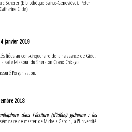
arc Scherer (Bibliothèque Sainte-Geneviève), Peter
 Catherine Gide)
AMME
rogramme
!
 4 janvier 2019
és liées au cent-cinquenaire de la naissance de Gide,
a salle Missouri du Sheraton Grand Chicago.
ontacter
Paola Codazzi
ssuré l'organisation.
tes
ent Literary Studies », Pamela Antonia Genova (U of
e
), Pierre Masson rappelle, à juste titre, que la masse
écembre 2018
e
moins du point de vue quantitatif – du XX
siècle : à ce
 M. Cano (Case Western Reserve U)
es échangées avec plus de deux mille destinataires. Un
ud-Toulon Var
laus Mann »,
Paola Codazzi
(Università di Bologna)
nsion. Le recours à la correspondance est depuis
métaphore
dans l'écriture (d'idées) gidienne : les
e through Nathalie Stephens », Claire Nashar (U at
r les biographes, de Jean Delay (1956-1957) à Frank
séminaire de master de Michela Gardini, à l'Université
être de l’énormité et de l’hétérogénéité du
corpus
, la
l’esprit »