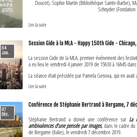
Doucet), Sophie Martin (Bibliothèque Sainte-Barbe), M
Schnyder (Fondation
PROGR
Lire la suite
Consultez le
p
Session Gide à la MLA - Happy 150th Gide - Chicago,
9 h 30
Ouverture
04
par
Thomas Cazentre
, département des manuscrits, BnF
Jan.
La session Gide de la MLA, premier événement des festivit
a eu lieu le
vendredi 4 janvier 2019
de 15h30 à 16h45 dans l
Pour toute information, c
La séance était présidée par Pamela Genova, qui en avait a
10 h
Du bon usage de la dissidence
Par
Pierre Masson
, professeur émérite, université de Nan
Conférenciers et titres
Lire la suite
Argumentaire
1. «150 Years and Counting: Gide and the Dynamics of Curr
Dans un article récent (et une entrée du
Dictionnaire Gid
Oklahoma)
Conférence de Stéphanie Bertrand à Bergame, 7 d
10 h 30
épistolaire produite par Gide est la plus importante – au 
Gide et la générosité
07
2. « Daniel Guérin’s Militant Tribute to Gide », Christine
Par
jour, elle est constituée de près de quarante mille lettr
Martine Sagaert
, professeure émérite, université du S
Déc.
3. « Esquisses pour une Europe à venir : André Gide et K
ensemble impressionnant, qui est en constante expa
Stéphanie Bertrand
a donné une conférence sur
L
a 
4. « Par-delà la volupté de la chair’: Translating André Gid
longtemps indispensable aux chercheurs, à commencer pa
ambivalences d’une pensée par images
, dans le cadre du 
Buffalo, State U of New York)
Lestringant (2013). Au cours des années, en raison peut-
de Bergame (Italie), le vendredi 7 décembre 2019.
11 h
Pour une Europe des lettres. Gide face à la « crise de 