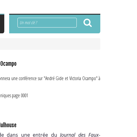
Rechercher
a Ocampo
donnera une conférence sur "André Gide et Victoria Ocampo" à
lation entre les deux écrivains :
martine-sagaert-victoria-ocampo-et-andre-gide
Mulhouse
ide dans une entrée du
Journal des Faux-