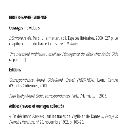
BIBLIOGRAPHIE GIDIENNE
Ouvrages individuels
L’Ecriture rêvée
, Paris, L’Harmattan, coll. Espaces littéraires, 2000, 327 p. Le
chapitre central du livre est consacré à
Paludes
.
Une nécessité intérieure : essai sur l’émergence du désir chez André Gide
(à paraître).
Éditions
Correspondance André Gide-René Crevel (1927-1934)
, Lyon, Centre
d'Etudes Gidiennes, 2000.
Paul Valéry-André Gide : correspondances
, Paris, L’Harmattan, 2003.
Articles (revues et ouvrages collectifs)
« En déclinant
Paludes
: sur les traces de Virgile et de Dante »,
Essays in
French Literature
, nº 29, novembre 1992, p. 105-20.