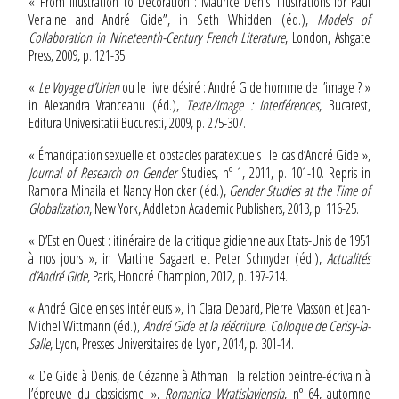
« From Illustration to Decoration : Maurice Denis’ Illustrations for Paul
Verlaine and André Gide”, in Seth Whidden (éd.),
Models of
Collaboration in Nineteenth-Century French Literature
, London, Ashgate
Press, 2009, p. 121-35.
«
Le Voyage d’Urien
ou le livre désiré : André Gide homme de l’image ? »
in Alexandra Vranceanu (éd.),
Texte/Image : Interférences
, Bucarest,
Editura Universitatii Bucuresti, 2009, p. 275-307.
« Émancipation sexuelle et obstacles paratextuels : le cas d’André Gide »,
Journal of Research on Gender
Studies, nº 1, 2011, p. 101-10. Repris in
Ramona Mihaila et Nancy Honicker (éd.),
Gender Studies at the Time of
Globalization
, New York, Addleton Academic Publishers, 2013, p. 116-25.
« D’Est en Ouest : itinéraire de la critique gidienne aux Etats-Unis de 1951
à nos jours », in Martine Sagaert et Peter Schnyder (éd.),
Actualités
d’André Gide
, Paris, Honoré Champion, 2012, p. 197-214.
« André Gide en ses intérieurs », in Clara Debard, Pierre Masson et Jean-
Michel Wittmann (éd.),
André Gide et la réécriture. Colloque de Cerisy-la-
Salle
, Lyon, Presses Universitaires de Lyon, 2014, p. 301-14.
« De Gide à Denis, de Cézanne à Athman : la relation peintre-écrivain à
l’épreuve du classicisme »,
Romanica Wratislaviensia
, nº 64, automne