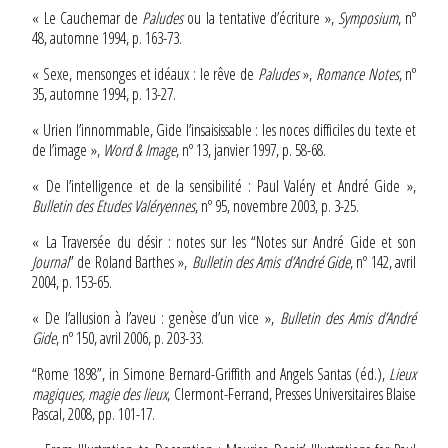
« Le Cauchemar de
Paludes
ou la tentative d’écriture »,
Symposium
, nº
48, automne 1994, p. 163-73.
« Sexe, mensonges et idéaux : le rêve de
Paludes
»,
Romance Notes
, nº
35, automne 1994, p. 13-27.
« Urien l’innommable, Gide l’insaisissable : les noces difficiles du texte et
de l’image »,
Word & Image
, nº 13, janvier 1997, p. 58-68.
« De l’intelligence et de la sensibilité : Paul Valéry et André Gide »,
Bulletin des Etudes Valéryennes
, nº 95, novembre 2003, p. 3-25.
« La Traversée du désir : notes sur les “Notes sur André Gide et son
Journal
” de Roland Barthes »,
Bulletin des Amis d’André Gide
, nº 142, avril
2004, p. 153-65.
« De l’allusion à l’aveu : genèse d’un vice »,
Bulletin des Amis d’André
Gide
, nº 150, avril 2006, p. 203-33.
“Rome 1898”, in Simone Bernard-Griffith and Angels Santas (éd.),
Lieux
magiques, magie des lieux
, Clermont-Ferrand, Presses Universitaires Blaise
Pascal, 2008, pp. 101-17.