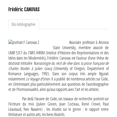
Frédéric CANOVAS
Bio-bibliographie
Associate professor à Arizona
State University, membre associé de
UMR 5317 du CNRS IHRIM (Institut d'Histoire des Représentations et des
Idées dans les Modernités), Frédéric Canovas est l’auteur d’une thèse de
doctorat intitulée
Narratologie du récit de rêve dans la prose française de
Charles Nodier à Julien Gracq
(University of Oregon, Department of
Romance Languages, 1992). Dans son corpus très ample figurait
notamment
Le Voyage d’Urien
. Il a publié de nombreux articles sur Gide,
en s’intéressant plus particulièrement aux questions de l’autobiographie
et de l’homosexualité, ainsi qu’aux rapports avec l'art et les artistes.
Par-delà l’œuvre de Gide, ses travaux de recherche portent sur
l’écriture du moi (Julien Green, Jean Cocteau, René Crevel, Paul
Léautaud, Yves Navarre) ; les études sur le genre ; le rapport entre
littérature et autres arts; les livres illustrés.