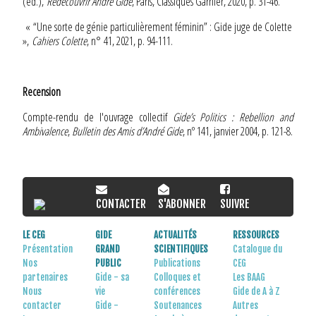
(éd.),
Redécouvrir André Gide
, Paris, Classiques Garnier, 2020, p. 31-46.
« “Une sorte de génie particulièrement féminin” : Gide juge de Colette
»,
Cahiers Colette
, n° 41, 2021, p. 94-111.
Recension
Compte-rendu de l'ouvrage collectif
Gide’s Politics : Rebellion and
Ambivalence
,
Bulletin des Amis d’André Gide
, nº 141, janvier 2004, p. 121-8.
CONTACTER
S'ABONNER
SUIVRE
LE CEG
GIDE
ACTUALITÉS
RESSOURCES
Présentation
GRAND
SCIENTIFIQUES
Catalogue du
Nos
PUBLIC
Publications
CEG
partenaires
Gide - sa
Colloques et
Les BAAG
Nous
vie
conférences
Gide de A à Z
contacter
Gide -
Soutenances
Autres