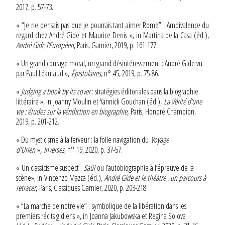
2017, p. 57-73.
« “Je ne pensais pas que je pourrais tant aimer Rome” : Ambivalence du
regard chez André Gide et Maurice Denis », in Martina della Casa (éd.),
André Gide l’Européen
, Paris, Garnier, 2019, p. 161-177.
« Un grand courage moral, un grand désintéressement : André Gide vu
par Paul Léautaud »,
Épistolaires
, n° 45, 2019, p. 75-86.
«
Judging a book by its cover
: stratégies éditoriales dans la biographie
littéraire », in Joanny Moulin et Yannick Gouchan (éd.),
La Vérité d’une
vie : études sur la véridiction en biographie,
Paris, Honoré Champion,
2019, p. 201-212.
« Du mysticisme à la ferveur : la folle navigation du
Voyage
d'Urien
»
,
Inverses
, n°
19, 2020, p. 37-57.
« Un classicisme suspect :
Saül
ou l’autobiographie à l’épreuve de la
scène», in Vincenzo Mazza (éd.),
André Gide et le théâtre : un parcours à
retracer
, Paris, Classiques Garnier, 2020, p. 203-218.
« “La marche de notre vie” : symbolique de la libération dans les
premiers récits gidiens », in Joanna Jakubowska et Regina Solova