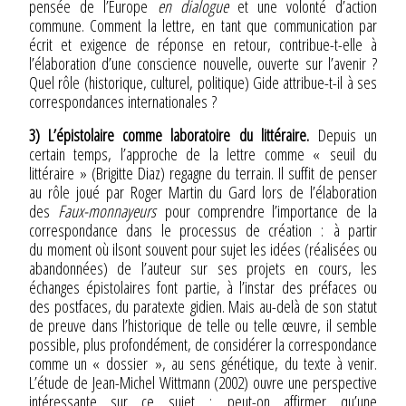
pensée de l’Europe
en dialogue
et une volonté d’action
commune. Comment la lettre, en tant que communication par
écrit et exigence de réponse en retour, contribue-t-elle à
l’élaboration d’une conscience nouvelle, ouverte sur l’avenir ?
Quel rôle (historique, culturel, politique) Gide attribue-t-il à ses
correspondances internationales ?
3) L’épistolaire comme laboratoire du littéraire.
Depuis un
certain temps, l’approche de la lettre comme « seuil du
littéraire » (Brigitte Diaz) regagne du terrain. Il suffit de penser
au rôle joué par Roger Martin du Gard lors de l’élaboration
des
Faux-monnayeurs
pour comprendre l’importance de la
correspondance dans le processus de création : à partir
du moment où ilsont souvent pour sujet les idées (réalisées ou
abandonnées) de l’auteur sur ses projets en cours, les
échanges épistolaires font partie, à l’instar des préfaces ou
des postfaces, du paratexte gidien. Mais au-delà de son statut
de preuve dans l’historique de telle ou telle œuvre, il semble
possible, plus profondément, de considérer la correspondance
comme un « dossier », au sens génétique, du texte à venir.
L’étude de Jean-Michel Wittmann (2002) ouvre une perspective
intéressante sur ce sujet : peut-on affirmer qu’une