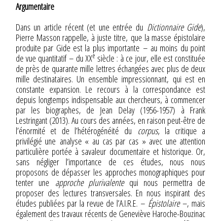
Argumentaire
Dans un article récent (et une entrée du
Dictionnaire Gide
),
Pierre Masson rappelle, à juste titre, que la masse épistolaire
produite par Gide est la plus importante – au moins du point
e
de vue quantitatif – du XX
siècle : à ce jour, elle est constituée
de près de quarante mille lettres échangées avec plus de deux
mille destinataires. Un ensemble impressionnant, qui est en
constante expansion. Le recours à la correspondance est
depuis longtemps indispensable aux chercheurs, à commencer
par les biographes, de Jean Delay (1956-1957) à Frank
Lestringant (2013). Au cours des années, en raison peut-être de
l’énormité et de l’hétérogénéité du
corpus
, la critique a
privilégié une analyse « au cas par cas » avec une attention
particulière portée à savaleur documentaire et historique. Or,
sans négliger l’importance de ces études, nous nous
proposons de dépasser les approches monographiques pour
tenter une
approche plurivalente
qui nous permettra de
proposer des lectures transversales. En nous inspirant des
études publiées par la revue de l’A.I.R.E. –
Épistolaire
–, mais
également des travaux récents de Geneviève Haroche-Bouzinac