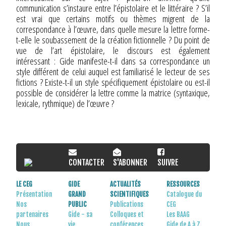
communication s’instaure entre l’épistolaire et le littéraire ? S’il
est vrai que certains motifs ou thèmes migrent de la
correspondance à l’œuvre, dans quelle mesure la lettre forme-
t-elle le soubassement de la création fictionnelle ? Du point de
vue de l’art épistolaire, le discours est également
intéressant : Gide manifeste-t-il dans sa correspondance un
style différent de celui auquel est familiarisé le lecteur de ses
fictions ? Existe-t-il un style spécifiquement épistolaire ou est-il
possible de considérer la lettre comme la matrice (syntaxique,
lexicale, rythmique) de l’œuvre ?
CONTACTER
S'ABONNER
SUIVRE
LE CEG
GIDE
ACTUALITÉS
RESSOURCES
Présentation
GRAND
SCIENTIFIQUES
Catalogue du
Nos
PUBLIC
Publications
CEG
partenaires
Gide - sa
Colloques et
Les BAAG
Nous
vie
conférences
Gide de A à Z