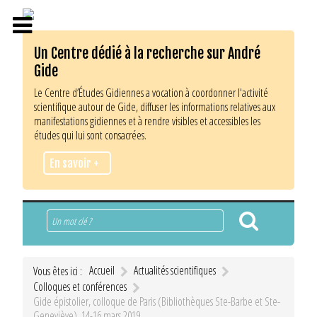
Un Centre dédié à la recherche sur André
Gide
Le Centre d’Études Gidiennes a vocation à coordonner l'activité
scientifique autour de Gide, diffuser les informations relatives aux
manifestations gidiennes et à rendre visibles et accessibles les
études qui lui sont consacrées.
En savoir +
Rechercher
Accueil
Actualités scientifiques
Vous êtes ici :
Colloques et conférences
Gide épistolier, colloque de Paris (Bibliothèques Ste-Barbe et Ste-
Geneviève), 14-16 mars 2019