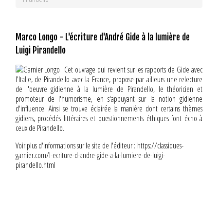
Marco Longo - L'écriture d'André Gide à la lumière de
Luigi Pirandello
Cet ouvrage qui revient sur les rapports de Gide avec
l'Italie, de Pirandello avec la France, propose par ailleurs une relecture
de l'oeuvre gidienne à la lumière de Pirandello, le théoricien et
promoteur de l'humorisme, en s'appuyant sur la notion gidienne
d'influence. Ainsi se trouve éclairée la manière dont certains thèmes
gidiens, procédés littéraires et questionnements éthiques font écho à
ceux de Pirandello.
Voir plus d'informations sur le site de l'éditeur :
https://classiques-
garnier.com/l-ecriture-d-andre-gide-a-la-lumiere-de-luigi-
pirandello.html