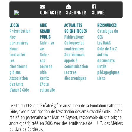
CONTACTER
S'ABONNER
SUIVRE
LE CEG
GIDE
ACTUALITÉS
RESSOURCES
Présentation
GRAND
SCIENTIFIQUES
Catalogue du
Nos
PUBLIC
Publications
CEG
partenaires
Gide - sa
Colloques et
Les BAAG
Nous
vie
conférences
Gide de A à Z
contacter
Gide -
Soutenances
Autres
Les
ses
Appels à
documents
chercheurs
oeuvres
communication
Outils
gidiens
Gide
Lettres
pédagogiques
Association
Remix
électroniques
Liens
des Amis
L'Actu
d'André Gide
culturelle
Le site du CEG a été réalisé grâce au soutien de la Fondation Catherine
Gide, avec la participation de l’Association des Amis d’André Gide. Il a été
réalisé en partenariat avec Martine Sagaert, responsable du site originel
andre-gide.fr, créé en 2006 avec des étudiant.e.s de l'I.U.T. des Métiers
du Livre de Bordeaux.