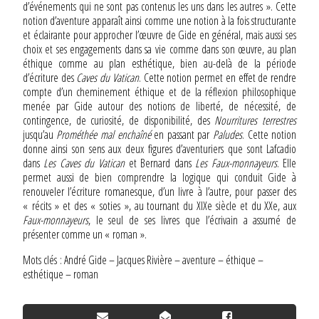
d’événements qui ne sont pas contenus les uns dans les autres ». Cette
notion d’aventure apparaît ainsi comme une notion à la fois structurante
et éclairante pour approcher l’œuvre de Gide en général, mais aussi ses
choix et ses engagements dans sa vie comme dans son œuvre, au plan
éthique comme au plan esthétique, bien au-delà de la période
d’écriture des
Caves du Vatican
. Cette notion permet en effet de rendre
compte d’un cheminement éthique et de la réflexion philosophique
menée par Gide autour des notions de liberté, de nécessité, de
contingence, de curiosité, de disponibilité, des
Nourritures terrestres
jusqu’au
Prométhée mal enchaîné
en passant par
Paludes
. Cette notion
donne ainsi son sens aux deux figures d’aventuriers que sont Lafcadio
dans
Les Caves du Vatican
et Bernard dans
Les Faux-monnayeurs
. Elle
permet aussi de bien comprendre la logique qui conduit Gide à
renouveler l’écriture romanesque, d’un livre à l’autre, pour passer des
« récits » et des « soties », au tournant du XIXe siècle et du XXe, aux
Faux-monnayeurs
, le seul de ses livres que l’écrivain a assumé de
présenter comme un « roman ».
Mots clés : André Gide – Jacques Rivière – aventure – éthique –
esthétique – roman