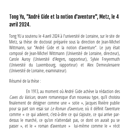
Tong Yu, "André Gide et la notion d'aventure", Metz, le 4
avril 2024.
Tong YU a soutenu le 4 avril 2024 à l'université de Lorraine, sur le site de
Metz, sa thèse de doctorat préparée sous la direction de Jean-Michel
Wittmann, sur "André Gide et la notion d'aventure". Le jury était
composé de Jean-Michel Wittmann (Université de Lorraine, directeur),
Carole Auroy (Université d'Angers, rapporteur), Sylvie Freyermuth
(Université du Luxembourg, rapporteur) et Alex Demeulenaere
(Université de Lorraine, examinateur).
Résumé de la thèse :
En 1913, au moment où André Gide achève la rédaction des
Caves du Vatican
, œuvre romanesque d’un nouveau type, qu’il choisira
finalement de désigner comme une « sotie », Jacques Rivière publie
pour sa part son essai sur
Le Roman d’aventure
, où il définit l’aventure
comme « ce qui advient, c’est-à-dire ce qui s’ajoute, ce qui arrive par-
dessus le marché, ce qu’on n’attendait pas, ce dont on aurait pu se
passer », et le « roman d’aventure » lui-même comme le « récit