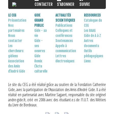
CONTACTER
S'ABONNER
SUIVRE
LE CEG
GIDE
ACTUALITÉS
RESSOURCES
Présentation
GRAND
SCIENTIFIQUES
Catalogue du
Nos
PUBLIC
Publications
CEG
partenaires
Gide - sa
Colloques et
Les BAAG
Nous
vie
conférences
Gide de A à Z
contacter
Gide -
Soutenances
Autres
Les
ses
Appels à
documents
chercheurs
oeuvres
communication
Outils
gidiens
Gide
Lettres
pédagogiques
Association
Remix
électroniques
Liens
des Amis
L'Actu
d'André Gide
culturelle
Le site du CEG a été réalisé grâce au soutien de la Fondation Catherine
Gide, avec la participation de l’Association des Amis d’André Gide. Il a été
réalisé en partenariat avec Martine Sagaert, responsable du site originel
andre-gide.fr, créé en 2006 avec des étudiant.e.s de l'I.U.T. des Métiers
du Livre de Bordeaux.