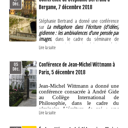
Déc.
Bergame, 7 décembre 2018
Stéphanie Bertrand
a donné une conférence
sur
L
a métaphore
dans l'écriture (d'idées)
gidienne : les ambivalences d’une pensée par
images
, dans le cadre du séminaire de
master de Michela Gardini, à l'Université de
Lire la suite
Bergame (Italie), le vendredi 7 décembre
2019.
Conférence de Jean-Michel Wittmann à
05
Résumé de la conférence :
Déc.
Paris, 5 décembre 2018
Il s'agira dans un premier temps de cerner les
enjeux du discours théorique de
Gide
sur
la
métaphore
, en l'occurrence, les raisons de
Jean-Michel Wittmann
a donné une
sa méfiance pour cette figure de
conférence consacrée à André Gide
style. Pourtant, nous verrons dans un
au Collège International de
deuxième temps que son écriture ne laisse
Philosophie, dans le cadre du
pas d'y recourir, quel que soit le genre de
séminaire
L'écriture de soi : une
Lire la suite
éthique de soi immoraliste ?
animé
l'oeuvre concernée : les métaphores sont
par Camille Laurens et
nombreuses, dans ses fictions bien sûr, mais
Isabelle Galichon, le mercredi 5
aussi dans son écriture