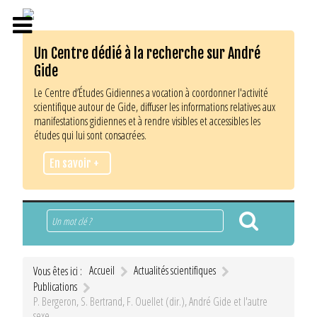
Un Centre dédié à la recherche sur André
Gide
Le Centre d’Études Gidiennes a vocation à coordonner l'activité
scientifique autour de Gide, diffuser les informations relatives aux
manifestations gidiennes et à rendre visibles et accessibles les
études qui lui sont consacrées.
En savoir +
Rechercher
Accueil
Actualités scientifiques
Vous êtes ici :
Publications
P. Bergeron, S. Bertrand, F. Ouellet (dir.), André Gide et l'autre
sexe