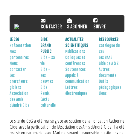
CONTACTER
S'ABONNER
SUIVRE
LE CEG
GIDE
ACTUALITÉS
RESSOURCES
Présentation
GRAND
SCIENTIFIQUES
Catalogue du
Nos
PUBLIC
Publications
CEG
partenaires
Gide - sa
Colloques et
Les BAAG
Nous
vie
conférences
Gide de A à Z
contacter
Gide -
Soutenances
Autres
Les
ses
Appels à
documents
chercheurs
oeuvres
communication
Outils
gidiens
Gide
Lettres
pédagogiques
Association
Remix
électroniques
Liens
des Amis
L'Actu
d'André Gide
culturelle
Le site du CEG a été réalisé grâce au soutien de la Fondation Catherine
Gide, avec la participation de l’Association des Amis d’André Gide. Il a été
réalisé en partenariat avec Martine Sagaert, responsable du site originel