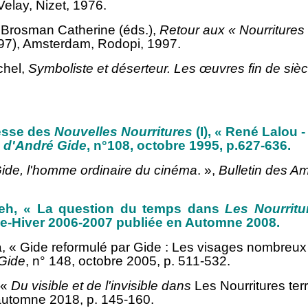
Velay, Nizet, 1976.
 Brosman Catherine (éds.),
Retour aux
« Nourritures 
997), Amsterdam, Rodopi, 1997.
chel,
Symboliste et déserteur. Les œuvres fin de siè
esse des
Nouvelles Nourritures
(I), « René Lalou 
s d'André Gide
, n°108, octobre 1995, p.627-636.
ide, l'homme ordinaire du cinéma
. »,
Bulletin des A
h, « La question du temps dans
Les Nourritu
e-Hiver 2006-2007 publiée en Automne 2008.
a
, « Gide reformulé par Gide : Les visages nombreu
Gide
, n° 148, octobre 2005, p. 511-532.
 «
Du visible et de l'invisible dans
Les Nourritures terr
automne 2018, p. 145-160.