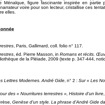
Ménalque, figure fascinante inspirée en partie 
narrateur voire pour son lecteur, cristallise ces tenta
e elles.
isonnée
restres
, Paris, Gallimard, coll. folio n° 117.
restres
, éd. Pierre Masson, in
Romans et récits. Œuvr
bliothèque de la Pléiade, 2009 (texte p. 347-444, notic
s Lettres Modernes. André Gide
, n° 2 :
Sur « Les Nou
tour des
« Nourritures terrestres »,
Histoire d’un livre
érèse,
Genèse d’un style. La phrase d’André Gide 