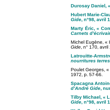
Durosay Daniel, «
Hubert Marie-Claud
Gide
, n°98, avril 
Marty Éric, « Co
Carnets d’écrivai
Michel Eugène, « 
Gide
, n° 170, avri
Latrouitte-Armstr
nourritures terres
Poulet Georges, « 
1972, p. 57-66.
Spacagna Antoin
d’André Gide
, nu
Tilby Michael, « 
Gide
, n°98, avril 