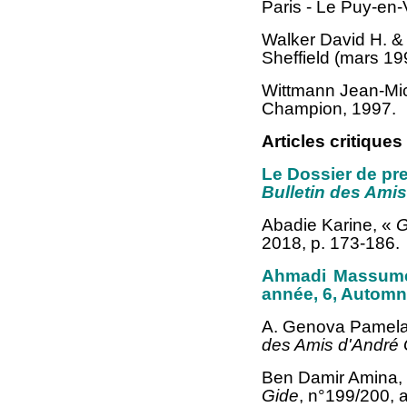
Paris - Le Puy-en-
Walker David H. &
Sheffield (mars 1
Wittmann Jean-Mi
Champion, 1997.
Articles critiques
Le Dossier de pr
Bulletin des Ami
Abadie Karine, «
G
2018, p. 173-186.
Ahmadi Massume
année, 6, Automn
A. Genova Pamel
des Amis d'André 
Ben Damir Amina,
Gide
, n°199/200, 