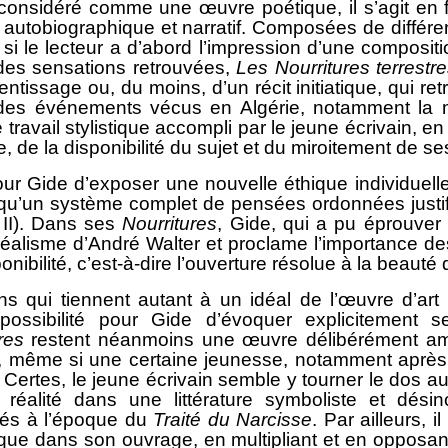
idéré comme une œuvre poétique, il s’agit en fait
e, autobiographique et narratif. Composées de différ
i le lecteur a d’abord l’impression d’une compositio
des sensations retrouvées,
Les Nourritures terrestr
ntissage ou, du moins, d’un récit initiatique, qui r
 des événements vécus en Algérie, notamment la m
travail stylistique accompli par le jeune écrivain, 
, de la disponibilité du sujet et du miroitement de s
r Gide d’exposer une nouvelle éthique individuelle
qu’un système complet de pensées ordonnées justif
e II). Dans ses
Nourritures
, Gide, qui a pu éprouver 
idéalisme d’André Walter et proclame l’importance de
sponibilité, c’est-à-dire l’ouverture résolue à la beau
qui tiennent autant à un idéal de l’œuvre d’art 
’impossibilité pour Gide d’évoquer explicitemen
res
restent néanmoins une œuvre délibérément amb
 même si une certaine jeunesse, notamment après 
n. Certes, le jeune écrivain semble y tourner le dos a
a réalité dans une littérature symboliste et dés
lés à l’époque du
Traité du Narcisse
. Par ailleurs, 
ique dans son ouvrage, en multipliant et en opposant 