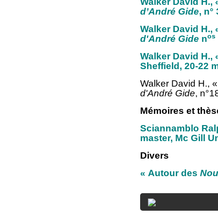
Walker David H.,
d’André Gide
, n°
Walker David H., 
os
d'André Gide
n
Walker David H.,
Sheffield, 20-22 
Walker David H., 
d'André Gide
, n°1
Mémoires et thès
Sciannamblo Ralp
master, Mc Gill U
Divers
« Autour des
Nour