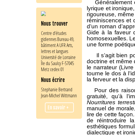
Généralement cons
lyrique et ironiqu
rigoureuse, même s
réminiscences et 
Nous trouver
d’un roman d’appre
Gide à la faveur
Centre d’études
homosexuelles. Le 
gidiennes Bureau 49,
une forme poétique
bâtiment A UFR Arts,
lettres et langues
Il s’agit bien pou
Université de Lorraine
doctrine et même 
Île du Saulcy F-57045
le narrateur (Livr
Metz cedex 01
tourne le dos à l’
la ferveur et la di
Nous écrire
Stephanie Bertrand
Pour des raisons 
Jean-Michel Wittmann
gratuité, qu’à l
Nourritures terrest
En savoir +
manuel de morale,
lire de cette faço
de réintroduire l
esthétiques formu
dialectique et iron