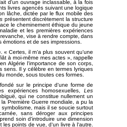
 d’un ouvrage inclassable, à la fois
ents livres agencés suivant une logique
n lâche, dictée par le flux mobile des
es
présentent discrètement la structure
etrace le cheminement éthique du jeune
aladie et les premières expériences
en revanche, vise à rendre compte, dans
es émotions et de ses impressions.
. « Certes, il m’a plus souvent qu’une
iât à moi-même mes actes », rappelle
en Algérie l’importance de son corps,
s sens. Il y célèbre en termes lyriques
té du monde, sous toutes ces formes.
fondé sur le principe d’une forme de
t ses expériences homosexuelles,
Les
iguë, qui ne constitue nullement un
la Première Guerre mondiale, a pu la
u symbolisme, mais il se soucie surtout
incarnée, sans déroger aux principes
il prend soin d’introduire une dimension
les points de vue, d’un livre à l’autre.