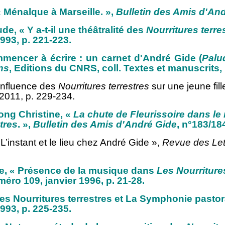
 Ménalque à Marseille. »,
Bulletin des Amis d'An
e, « Y a-t-il une théâtralité des
Nourritures terre
1993, p. 221-223.
mmencer à écrire : un carnet d'André Gide (
Palu
ns
, Editions du CNRS, coll. Textes et manuscrits,
Influence des
Nourritures terrestres
sur une jeune fil
l 2011, p. 229-234.
ong Christine, «
La chute de Fleurissoire dans l
tres
. »,
Bulletin des Amis d'André Gide
, n°183/184
L’instant et le lieu chez André Gide »,
Revue des Let
e, « Présence de la musique dans
Les Nourritures
méro 109, janvier 1996, p. 21-28.
Les Nourritures terrestres et La Symphonie pastor
1993, p. 225-235.