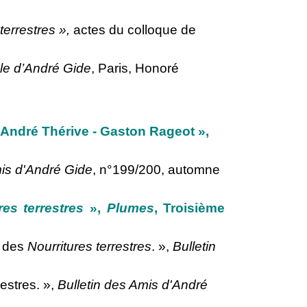
terrestres »
,
actes du colloque de
cle d’André Gide
, Paris, Honoré
- André Thérive - Gaston Rageot »,
mis d'André Gide
, n°199/200, automne
res terrestres
»,
Plumes
, Troisième
x des
Nourritures terrestres
.
»,
Bulletin
estres. »,
Bulletin des Amis d'André