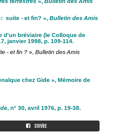
res terrestres
»,
Bulletin des Amis
s:
suite - et fin? »,
Bulletin des Amis
 d'un bréviaire (le Colloque de
7, janvier 1998, p. 109-114.
te - et fin ?
»,
Bulletin des Amis
énalque chez Gide », Mémoire de
ide
, n° 30, avril 1976, p. 19-38
.
SUIVRE