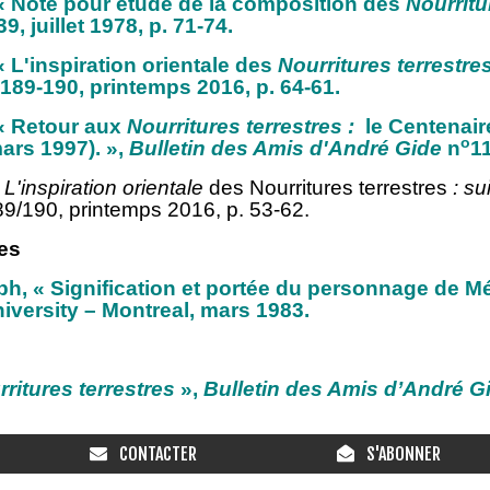
 « Note pour étude de la composition des
Nourritu
 39, juillet 1978, p. 71-74.
« L'inspiration orientale des
Nourritures terrestre
189-190, printemps 2016, p. 64-61.
 « Retour aux
Nourritures terrestres :
le Centenaire
o
mars 1997). »,
Bulletin des Amis d'André Gide
n
11
«
L'inspiration orientale
des Nourritures terrestres
: sui
89/190, printemps 2016, p. 53-62.
es
h, « Signification et portée du personnage de M
niversity – Montreal, mars 1983.
ritures terrestres
»,
Bulletin des Amis d’André G
CONTACTER
S'ABONNER