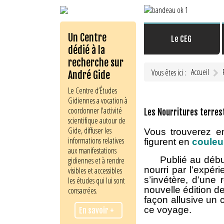
Un Centre
Le CEG
dédié à la
recherche sur
Accueil
Vous êtes ici :
André Gide
Le Centre d’Études
Gidiennes a vocation à
coordonner l'activité
Les Nourritures terres
scientifique autour de
Gide, diffuser les
Vous
trouverez 
informations relatives
figurent en
couleu
aux manifestations
Publié au début d
gidiennes et à rendre
nourri par l’expé
visibles et accessibles
s’invétère, d’une 
les études qui lui sont
nouvelle édition d
consacrées.
façon allusive un
ce voyage.
En savoir +