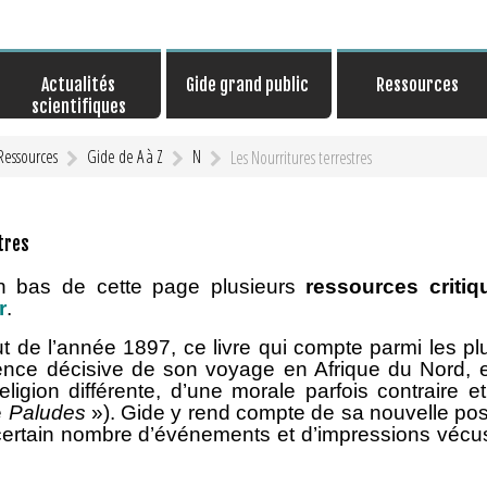
Actualités
Gide grand public
Ressources
scientifiques
Ressources
Gide de A à Z
N
Les Nourritures terrestres
tres
en bas de cette page plusieurs
ressources critiq
r
.
e l’année 1897, ce livre qui compte parmi les plu
rience décisive de son voyage en Afrique du Nord,
religion différente, d’une morale parfois contraire 
e
Paludes
»). Gide y rend compte de sa nouvelle pos
 certain nombre d’événements et d’impressions vécus