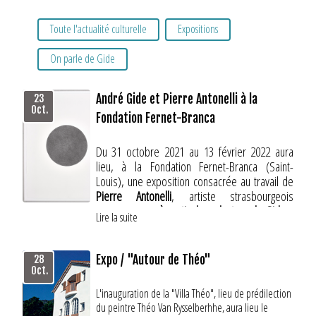
Toute l'actualité culturelle
Expositions
On parle de Gide
André Gide et Pierre Antonelli à la
23
Oct.
Fondation Fernet-Branca
Du 31 octobre 2021 au 13 février 2022 aura
lieu, à la Fondation Fernet-Branca (Saint-
Louis), une exposition consacrée au travail de
Pierre Antonelli
, artiste strasbourgeois
contemporain,
à partir de sa lecture de Gide :
Lire la suite
PIERRE ANTONELLI
Expo / "Autour de Théo"
28
Oct.
Autour d'André Gide
L'inauguration de la "Villa Théo", lieu de prédilection
31 octobre 2021 - 13 février 2022
du peintre Théo Van Rysselberhhe, aura lieu le