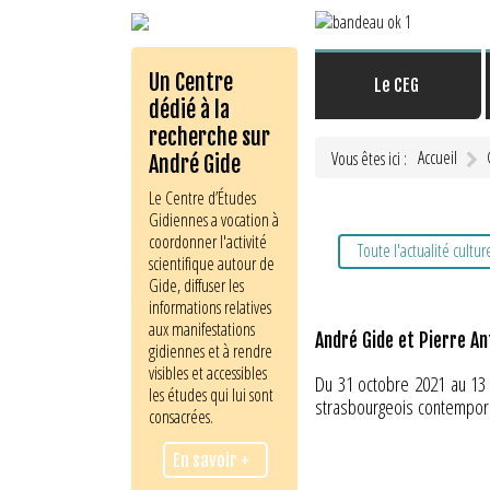
Un Centre
Le CEG
dédié à la
recherche sur
Accueil
Vous êtes ici :
André Gide
Le Centre d’Études
Gidiennes a vocation à
coordonner l'activité
Toute l'actualité cultur
scientifique autour de
Gide, diffuser les
informations relatives
aux manifestations
André Gide et Pierre An
gidiennes et à rendre
visibles et accessibles
Du 31 octobre 2021 au 13 f
les études qui lui sont
strasbourgeois contempor
consacrées.
En savoir +