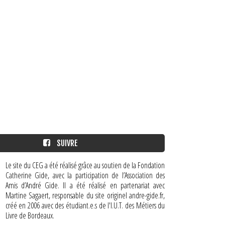
SUIVRE
Le site du CEG a été réalisé grâce au soutien de la Fondation
Catherine Gide, avec la participation de l’Association des
Amis d’André Gide. Il a été réalisé en partenariat avec
Martine Sagaert, responsable du site originel andre-gide.fr,
créé en 2006 avec des étudiant.e.s de l'I.U.T. des Métiers du
Livre de Bordeaux.