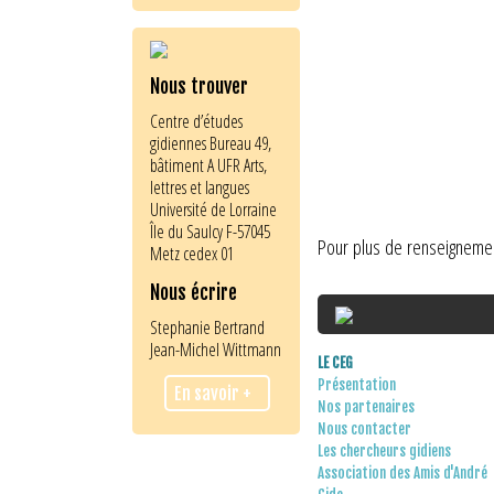
Nous trouver
Centre d’études
gidiennes Bureau 49,
bâtiment A UFR Arts,
lettres et langues
Université de Lorraine
Île du Saulcy F-57045
Pour plus de renseignemen
Metz cedex 01
Nous écrire
Stephanie Bertrand
Jean-Michel Wittmann
LE CEG
Présentation
En savoir +
Nos partenaires
Nous contacter
Les chercheurs gidiens
Association des Amis d'André