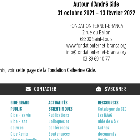
Autour d'André Gide
31 octobre 2021 - 13 février 2022
FONDATION FERNET-BRANCA
2 rue du Ballon
68300 Saint-Louis
www.fondationfernet-branca.org
info@fondationfernet-branca.org
03 89 69 10 77
ts, voir
cette page de la Fondation Catherine Gide.
CONTACTER
S'ABONNER
GIDE GRAND
ACTUALITÉS
RESSOURCES
PUBLIC
SCIENTIFIQUES
Catalogue du CEG
Gide - sa vie
Publications
Les BAAG
Gide - ses
Colloques et
Gide de A à Z
oeuvres
conférences
Autres
Gide Remix
Soutenances
documents