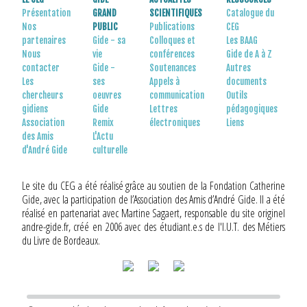
Présentation
GRAND
SCIENTIFIQUES
Catalogue du
Nos
PUBLIC
Publications
CEG
partenaires
Gide - sa
Colloques et
Les BAAG
Nous
vie
conférences
Gide de A à Z
contacter
Gide -
Soutenances
Autres
Les
ses
Appels à
documents
chercheurs
oeuvres
communication
Outils
gidiens
Gide
Lettres
pédagogiques
Association
Remix
électroniques
Liens
des Amis
L'Actu
d'André Gide
culturelle
Le site du CEG a été réalisé grâce au soutien de la Fondation Catherine
Gide, avec la participation de l’Association des Amis d’André Gide. Il a été
réalisé en partenariat avec Martine Sagaert, responsable du site originel
andre-gide.fr, créé en 2006 avec des étudiant.e.s de l'I.U.T. des Métiers
du Livre de Bordeaux.