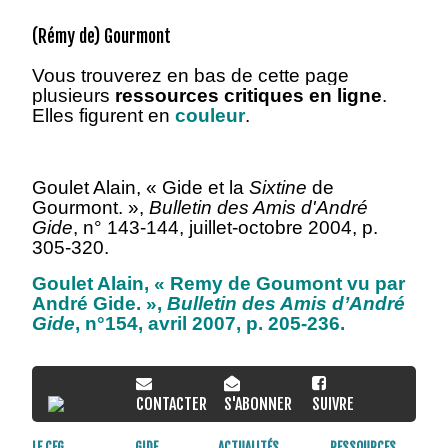
(Rémy de) Gourmont
Vous
trouverez en bas de cette page
plusieurs
ressources critiques en ligne
.
Elles figurent en
couleur
.
Goulet Alain, « Gide et la
Sixtine
de
Gourmont. »,
Bulletin des Amis d'André
Gide
, n° 143-144, juillet-octobre 2004, p.
305-320.
Goulet Alain,
« Remy de Goumont vu par
André Gide
. »
,
Bulletin des Amis d’André
Gide
, n°154, avril 2007, p. 205-236.
CONTACTER
S'ABONNER
SUIVRE
LE CEG
GIDE
ACTUALITÉS
RESSOURCES