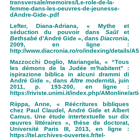
transversale/memoires/Le-role-de-la-
femme-dans-les-oeuvres-de-jeunesse-
dAndre-Gide-.pdf
Lefter, Diana-Adriana, « Mythe et
séduction du pouvoir dans
Saül
et
Bethsabé
d’André Gide », dans
Diacronia
,
2009, en ligne :
http://www.diacronia.ro/ro/indexing/details/A
Mazzocchi Doglio, Mariangela, « “Tous
les démons de la Judée m’habitent” :
ispirazione biblica in alcuni drammi di
André Gide », dans
Altre modernità
, juin
2011, p. 193‑200, en ligne :
https://riviste.unimi.it/index.php/AMonline/ar
Riippa, Anne, « Réécritures bibliques
chez Paul Claudel, André Gide et Albert
Camus. Une étude intertextuelle sur dix
œuvres littéraires », thèse de doctorat,
Université Paris III, 2013, en ligne :
https://tel.archives-ouvertes.fr/tel-