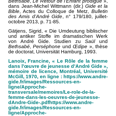
Bethsabé
,
Le Retour de l’Enfant prodigue
»,
dans Jean-Michel Wittmann (dir.)
Gide et la
Bible
, Actes du Colloque de Metz,
Bulletin
des Amis d’André Gide
, n° 179/180, juillet-
octobre 2013
, p. 71-85.
Gätjens, Sigrid, « Die Umdeutung biblischer
und antiker Stoffe im dramatischen Werk
von André Gide. Studien zu
Saül
und
Bethsabé
,
Perséphone
und
Œdipe
», thèse
de doctorat, Universität Hamburg, 1993.
Lanoix, Francine, « Le Rôle de la femme
dans l’œuvre de jeunesse d’André Gide »,
mémoire de licence, Montréal, Université
McGill, 1970, en ligne : https://www.andre-
gide.fr/images/Ressources-en-
ligne/Approche-
transversale/memoires/Le-role-de-la-
femme-dans-les-oeuvres-de-jeunesse-
dAndre-Gide-.pdfhttps://www.andre-
gide.fr/images/Ressources-en-
ligne/Approche-