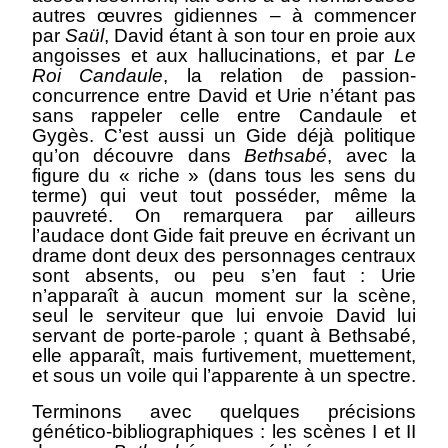
autres œuvres gidiennes – à commencer
par
Saül
, David étant à son tour en proie aux
angoisses et aux hallucinations, et par
Le
Roi Candaule
, la relation de passion-
concurrence entre David et Urie n’étant pas
sans rappeler celle entre Candaule et
Gygès. C’est aussi un Gide déjà politique
qu’on découvre dans
Bethsabé
, avec la
figure du « riche » (dans tous les sens du
terme) qui veut tout posséder, même la
pauvreté. On remarquera par ailleurs
l’audace dont Gide fait preuve en écrivant un
drame dont deux des personnages centraux
sont absents, ou peu s’en faut : Urie
n’apparaît à aucun moment sur la scène,
seul le serviteur que lui envoie David lui
servant de porte-parole ; quant à Bethsabé,
elle apparaît, mais furtivement, muettement,
et sous un voile qui l’apparente à un spectre.
Terminons avec quelques précisions
génético-bibliographiques : les scènes I et II