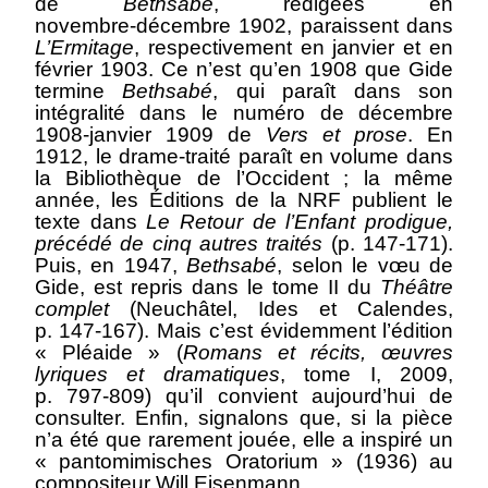
de
Bethsabé
, rédigées en
novembre‑décembre 1902, paraissent dans
L’Ermitage
, respectivement en janvier et en
février 1903. Ce n’est qu’en 1908 que Gide
termine
Bethsabé
, qui paraît dans son
intégralité dans le numéro de décembre
1908‑janvier 1909 de
Vers et prose
. En
1912, le drame-traité paraît en volume dans
la Bibliothèque de l’Occident ; la même
année, les Éditions de la NRF publient le
texte dans
Le Retour de l’Enfant prodigue,
précédé de cinq autres traités
(p. 147‑171).
Puis, en 1947,
Bethsabé
, selon le vœu de
Gide, est repris dans le tome II du
Théâtre
complet
(Neuchâtel, Ides et Calendes,
p. 147‑167). Mais c’est évidemment l’édition
« Pléaide » (
Romans et récits, œuvres
lyriques et dramatiques
, tome I, 2009,
p. 797‑809) qu’il convient aujourd’hui de
consulter. Enfin, signalons que, si la pièce
n’a été que rarement jouée, elle a inspiré un
« pantomimisches Oratorium » (1936) au
compositeur Will Eisenmann.