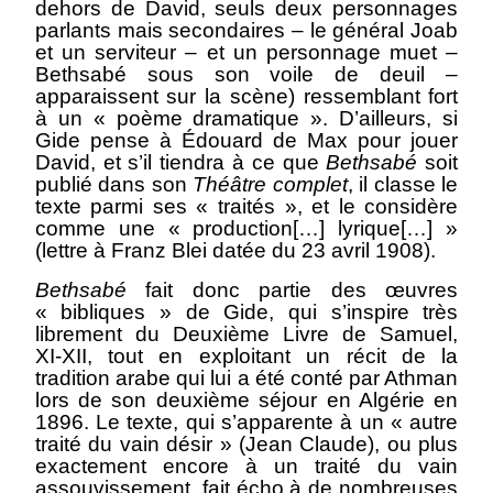
dehors de David, seuls deux personnages
parlants mais secondaires – le général Joab
et un serviteur – et un personnage muet –
Bethsabé sous son voile de deuil –
apparaissent sur la scène) ressemblant fort
à un « poème dramatique ». D’ailleurs, si
Gide pense à Édouard de Max pour jouer
David, et s’il tiendra à ce que
Bethsabé
soit
publié dans son
Théâtre complet
, il classe le
texte parmi ses « traités », et le considère
comme une « production[…] lyrique[…] »
(lettre à Franz Blei datée du 23 avril 1908).
Bethsabé
fait donc partie des œuvres
« bibliques » de Gide, qui s’inspire très
librement du Deuxième Livre de Samuel,
XI‑XII, tout en exploitant un récit de la
tradition arabe qui lui a été conté par Athman
lors de son deuxième séjour en Algérie en
1896. Le texte, qui s’apparente à un « autre
traité du vain désir » (Jean Claude), ou plus
exactement encore à un traité du vain
assouvissement, fait écho à de nombreuses