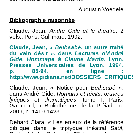
Augustin Voegele
Bibliographie raisonnée
Claude, Jean,
André Gide et le théâtre
, 2
vols., Paris, Gallimard, 1992.
Claude, Jean, «
Bethsabé
, un autre traité
du vain désir », dans
Lectures d’André
Gide. Hommage à Claude Martin
, Lyon,
Presses Universitaires de Lyon, 1994,
p. 85‑94, en ligne :
http://www.gidiana.net/DOSSIERS_CRITIQU
Claude, Jean, « Notice pour
Bethsabé
»,
dans André Gide,
Romans et récits, œuvres
lyriques et dramatiques
, tome I, Paris,
Gallimard, « Bibliothèque de la Pléiade »,
2009, p. 1419-1423.
Debard Clara, « Les enjeux de la référence
biblique dans le triptyque théâtral
Saül
,