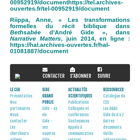
00952919/documenthttps://tel.archives-
ouvertes.fr/tel-00952919/document
Riippa, Anne, « Les transformations
formelles du récit biblique dans
Bethsabée
d’André Gide », dans
Narrative Matters
, juin 2014, en ligne :
https://hal.archives-ouvertes.fr/hal-
01081887/document
CONTACTER
S'ABONNER
SUIVRE
LE CEG
GIDE
ACTUALITÉS
RESSOURCES
Présentation
GRAND
SCIENTIFIQUES
Catalogue du
Nos
PUBLIC
Publications
CEG
partenaires
Gide - sa
Colloques et
Les BAAG
Nous
vie
conférences
Gide de A à Z
contacter
Gide -
Soutenances
Autres
Les
ses
Appels à
documents
chercheurs
oeuvres
communication
Outils
gidiens
Gide
Lettres
pédagogiques