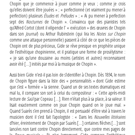
Chopin que je commence à jouer comme je veux ; comme je crois
qu’elles doivent être jouées » ; « perfectionné (et vraiment pu mener à
perfection) plusieurs
Études
et
Préludes
» ; « Ai pu mener à perfection
sept des
Nocturnes
de Chopin ». Convaincu que des pianistes tels
qu’Alfred Cortot (dont il vilipende l’ « exécution » des œuvres de Chopin
dans son
Journal
) ou Arthur Rubinstein (qui lira les
Notes sur Chopin
comme une attaque personnelle) passent à côté de ce que les pièces de
Chopin ont de plus précieux, Gide se rêve presque en prophète unique
de l’esthétique chopinienne, et il pratique une forme de prosélytisme :
« je sais
qu’une douzaine au moins (artistes et autres) reconnaissent
avoir été […] initiés par moi à la musique de Chopin ».
Aussi bien Gide n’est-il pas loin de s’identifier à Chopin. Dès 1894, le nom
de Chopin figure dans la liste des « personnalités » dont Gide estime
que s’est « formée » la sienne. Quand un de ses textes dramatiques est
mal lu, il compare son sort à celui du compositeur : « Cette après-midi
lecture de
Saül
par Copeau […]. Rien n’était plus à sa place, à sa valeur. Il
lisait exactement comme on joue Chopin quand on le joue mal. »
Quand Suarès s’en prend à Chopin, il est persuadé d’être visé à travers le
musicien dont il s’est fait l’apologiste : « Dans les
Nouvelles littéraires
d’hier, éreintement de Chopin par Suarès […] certaines flèches […] sont
lancées non tant contre Chopin directement, que contre mes pages de