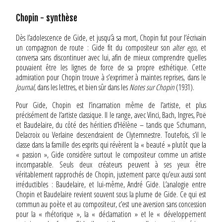
Chopin - synthèse
Dès l’adolescence de Gide, et jusqu’à sa mort, Chopin fut pour l’écrivain
un compagnon de route : Gide fit du compositeur son
alter ego
, et
conversa sans discontinuer avec lui, afin de mieux comprendre quelles
pouvaient être les lignes de force de sa propre esthétique. Cette
admiration pour Chopin trouve à s’exprimer à maintes reprises, dans le
Journal
, dans les lettres, et bien sûr dans les
Notes sur Chopin
(1931).
Pour Gide, Chopin est l’incarnation même de l’artiste, et plus
précisément de l’artiste classique. Il le range, avec Vinci, Bach, Ingres, Poë
et Baudelaire, du côté des héritiers d’Hélène – tandis que Schumann,
Delacroix ou Verlaine descendraient de Clytemnestre. Toutefois, s’il le
classe dans la famille des esprits qui révèrent la « beauté » plutôt que la
« passion », Gide considère surtout le compositeur comme un artiste
incomparable. Seuls deux créateurs peuvent à ses yeux être
véritablement rapprochés de Chopin, justement parce qu’eux aussi sont
irréductibles : Baudelaire, et lui-même, André Gide. L’analogie entre
Chopin et Baudelaire revient souvent sous la plume de Gide. Ce qui est
commun au poète et au compositeur, c’est une aversion sans concession
pour la « rhétorique », la « déclamation » et le « développement