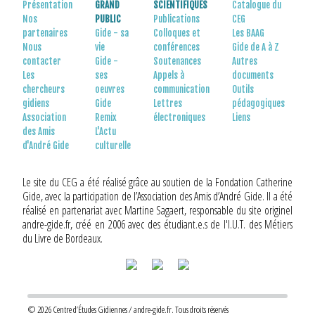
Présentation
GRAND
SCIENTIFIQUES
Catalogue du
Nos
PUBLIC
Publications
CEG
partenaires
Gide - sa
Colloques et
Les BAAG
Nous
vie
conférences
Gide de A à Z
contacter
Gide -
Soutenances
Autres
Les
ses
Appels à
documents
chercheurs
oeuvres
communication
Outils
gidiens
Gide
Lettres
pédagogiques
Association
Remix
électroniques
Liens
des Amis
L'Actu
d'André Gide
culturelle
Le site du CEG a été réalisé grâce au soutien de la Fondation Catherine
Gide, avec la participation de l’Association des Amis d’André Gide. Il a été
réalisé en partenariat avec Martine Sagaert, responsable du site originel
andre-gide.fr, créé en 2006 avec des étudiant.e.s de l'I.U.T. des Métiers
du Livre de Bordeaux.
© 2026 Centre d’Études Gidiennes / andre-gide.fr. Tous droits réservés