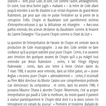
oratoire » : bref, pour Gide, ils sont, l’un comme l’autre, antiwagnériens.
En outre, tous deux furent jugés « malsains » – la mère de Gide allant
jusqu’à interdire à son fils d’assister à un récital chopinien du grand Anton
Rubinstein, par peur que cela ne puisse l’entraîner sur la pente de la
corruption. Enfin, Chopin et Baudelaire sont pareillement victimes
d’interprètes-virtuoses à qui la délicatesse est étrangère : « Avez-vous
parfois entendu des acteurs déclamer du Baudelaire comme ils feraient
du Casimir Delavigne ? Eux jouent Chopin comme si c’était du Liszt ».
La question de l’interprétation de l’œuvre de Chopin est centrale dans la
production de Gide musicographe : à vrai dire, Gide semble ne faire
confiance qu’à sa propre subtilité pour jouer Chopin. Certes, il se souvient
avec émotion des quelques œuvres de Chopin qu’il a pu malgré tout
entendre par Anton Rubinstein ; certes, il fait l’éloge d’Ignacy
Paderewski ; certes, dans une lettre à Henri Ghéon datée du
7 mars 1900, il raconte avoir entendu, dans un hôtel palois, un « jeune
Anglais » inconnu jouer Chopin « admirablement » ; certes, il reconnaît
au Père Abbé directeur du Monte Cassino une compréhension profonde
(car silencieuse) du compositeur ; et certes, dans les années 1940, il
poussera Maurice Ohana à aborder Chopin. Néanmoins, c’est sa propre
interprétation qui paraît à Gide la meilleure, du moins quand il parvient
à
réaliser
pianistiquement le Chopin idéal dont il a la vision sonore. En
témoignent ces extraits du
Journal
: « Première et troisième
Ballades
de