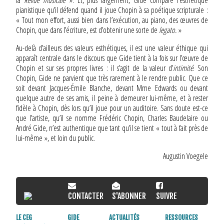
la
Revue musicale
». Et, plus largement, Gide compare l’esthétique
pianistique qu’il défend quand il joue Chopin à sa poétique scripturale :
« Tout mon effort, aussi bien dans l’exécution, au piano, des œuvres de
Chopin, que dans l’écriture, est d’obtenir une sorte de
legato.
»
Au-delà d’ailleurs des valeurs esthétiques, il est une valeur éthique qui
apparaît centrale dans le discours que Gide tient à la fois sur l’œuvre de
Chopin et sur ses propres livres : il s’agit de la valeur d’
intimité
. Son
Chopin, Gide ne parvient que très rarement à le rendre public. Que ce
soit devant Jacques-Émile Blanche, devant Mme Edwards ou devant
quelque autre de ses amis, il peine à demeurer lui-même, et à rester
fidèle à Chopin, dès lors qu’il joue pour un auditoire. Sans doute est-ce
que l’artiste, qu’il se nomme Frédéric Chopin, Charles Baudelaire ou
André Gide, n’est authentique que tant qu’il se tient « tout à fait près de
lui-même », et loin du public.
Augustin Voegele
CONTACTER
S'ABONNER
SUIVRE
LE CEG
GIDE
ACTUALITÉS
RESSOURCES