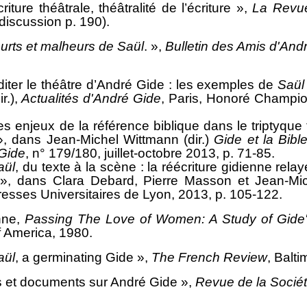
ture théâtrale, théâtralité de l’écriture »,
La Revue
discussion p. 190).
urts et malheurs de Saül
. »,
Bulletin des Amis d'And
iter le théâtre d’André Gide : les exemples de
Saül
r.),
Actualités d'André Gide
, Paris, Honoré Champio
s enjeux de la référence biblique dans le triptyque
, dans Jean-Michel Wittmann (dir.)
Gide et la Bibl
Gide
, n° 179/180, juillet-
octobre 2013
, p. 71-85.
aül
, du texte à la scène : la réécriture gidienne re
, dans Clara Debard, Pierre Masson et Jean-Mich
resses Universitaires de Lyon, 2013, p. 105-122.
nne,
Passing The Love of Women: A Study of Gide
f America, 1980.
aül
, a germinating Gide »,
The French Review
, Balt
es et documents sur André Gide »,
Revue de la Socié