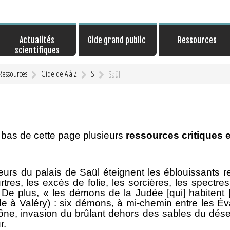
Actualités
Gide grand public
Ressources
scientifiques
Ressources
Gide de A à Z
S
Saül
 bas de cette page plusieurs
ressources critiques e
rs du palais de Saül éteignent les éblouissants refl
rtres, les excès de folie, les sorcières, les spectr
De plus, « les démons de la Judée [qui] habitent [l’a
e à Valéry) : six démons, à mi-chemin entre les Évan
trône, invasion du brûlant dehors des sables du dé
r.