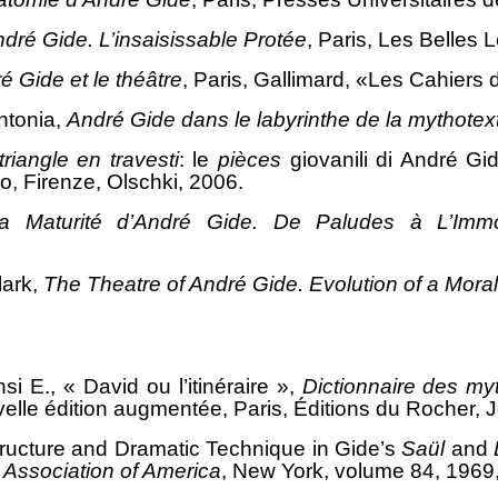
dré Gide. L’insaisissable Protée
, Paris, Les Belles L
é Gide et le théâtre
, Paris, Gallimard, «Les Cahiers 
tonia,
André Gide dans le labyrinthe de la
mythotext
triangle en travesti
: le
pièces
giovanili di André Gid
o, Firenze, Olschki, 2006.
a Maturité d’André Gide. De Paludes à L’Immor
ark,
The Theatre of André Gide. Evolution of a Mora
 E., « David ou l’itinéraire »,
Dictionnaire des myt
velle édition augmentée, Paris, Éditions du Rocher, 
tructure and Dramatic Technique in Gide’s
Saül
and
Association of America
, New York, volume 84, 1969