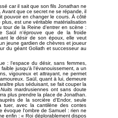
é car il sait que son fils Jonathan ne
. Avant que ce secret ne se répande, il
oit pouvoir en changer le cours. À côté
 plus, est une véritable matérialisation
 tour de la Reine d’entrer en scène :
lle Saül n’éprouve que de la froide
nant le désir de son époux, elle veut
ur un jeune gardien de chèvres et joueur
ueur du géant Goliath et successeur au
ue : l’espace du désir, sans femmes,
, faible jusqu’à l’évanouissement, a un
s, vigoureux et attrayant, ne permet
s amoureux. Saül, quant à lui, demeure
aître plus séduisant, se fait couper la
 Nuits
mardrusiennes ont sans doute
ourra plus prendre la place de Jonathan.
 auprès de la sorcière d’Endor, seule
a tuer, avec la cantilène des contes
lle évoque l’ombre de Samuel : rien ne
me enfin : « Roi déplorablement dispos