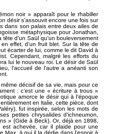
on noir » apparaît pour le rhabiller
on désir s’assouvit encore une fois sur
rs dans son palais entre deux ailes de
 angoisse métaphysique pour Jonathan,
 la tête d’un Saül qu’un bouleversement
effet, d’un fruit blet. Sur la tête de
ut écarter de lui, comme le dit David à
st. Cependant, malgré les efforts du
ra lui le nouveau roi. Le désir de Saül
u, l’accueil de l’autre a anéanti son
ent.
à même décisif de sa vie, mais pour ce
tament : c’est une « écriture à trous »
rotique amorce le désir qui à l’époque
ntièrement en Italie, cette pièce, dont
aléry), fut inspirée, selon les mots de
es petites chrysalides d’ichneumon,
s » (Gide à Beck). Or, déjà en 1898,
e est achevée, car il plaide pour une
ax, à qui il la dédie dans l’espoir à