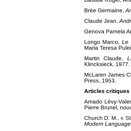
Brée Germaine,
An
Claude Jean,
Andr
Genova Pamela An
Longo Marco
, Le 
Maria Teresa Pulei
Martin Claude,
L
Klincksieck, 1977.
McLaren James Cl
Press, 1953.
Articles critiques
Amado Lévy-Valensi
Pierre Brunel, nou
Church D. M., « S
Modern Language 