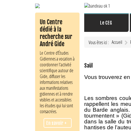
Un Centre
Le CEG
dédié à la
recherche sur
Accueil
Vous êtes ici :
André Gide
Le Centre d’Études
Gidiennes a vocation à
coordonner l'activité
Saül
scientifique autour de
Gide, diffuser les
Vous trouverez en
informations relatives
aux manifestations
gidiennes et à rendre
Les sombres couleu
visibles et accessibles
rappellent les meu
les études qui lui sont
du Barde anglais. 
consacrées.
tourmentent » (Gid
dans la salle du 
En savoir +
hantises de l’auteu