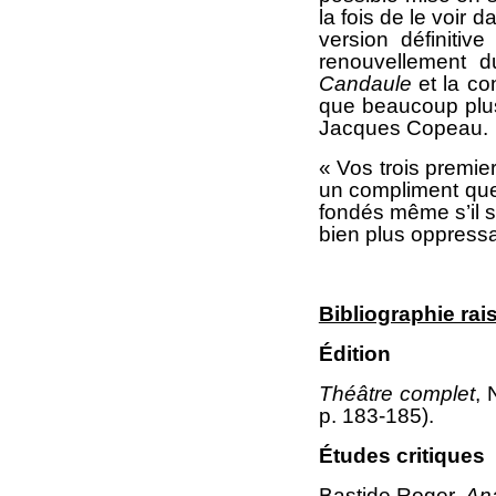
la fois de le voir 
version définitiv
renouvellement d
Candaule
et la co
que beaucoup plus
Jacques Copeau.
« Vos trois premie
un compliment que j
fondés même s’il s
bien plus oppress
Bibliographie ra
Édition
Théâtre complet
, 
p. 183-185).
Études critiques
Bastide Roger,
An