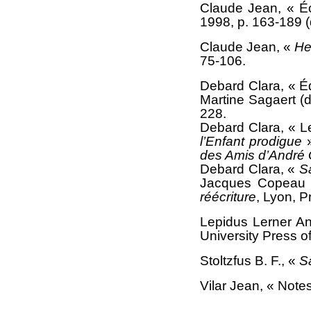
Claude Jean, « Écri
1998, p. 163-189 (
Claude Jean, «
He
75-106.
Debard Clara, « Éd
Martine Sagaert (di
228.
Debard Clara, « Le
l’Enfant prodigue
»
des Amis d’André 
Debard Clara, «
S
Jacques Copeau »
réécriture
, Lyon, P
Lepidus Lerner A
University Press o
Stoltzfus B. F., «
S
Vilar Jean, « Not