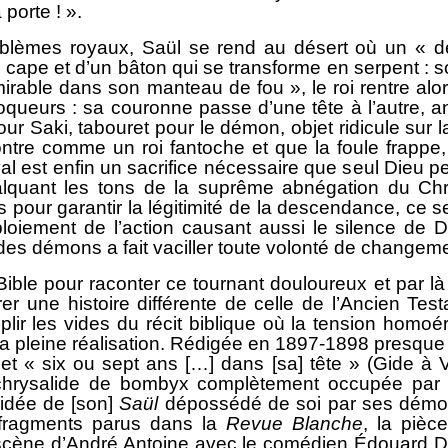
 porte ! ».
èmes royaux, Saül se rend au désert où un « dém
 cape et d’un bâton qui se transforme en serpent : s
mirable dans son manteau de fou », le roi rentre alo
moqueurs : sa couronne passe d’une tête à l’autre,
our Saki, tabouret pour le démon, objet ridicule sur
re comme un roi fantoche et que la foule frappe, en 
yal est enfin un sacrifice nécessaire que seul Dieu pe
quant les tons de la suprême abnégation du Chri
 pour garantir la légitimité de la descendance, ce se
oiement de l’action causant aussi le silence de Die
 des démons a fait vaciller toute volonté de changem
Bible pour raconter ce tournant douloureux et par l
orer une histoire différente de celle de l’Ancien Tes
lir les vides du récit biblique où la tension homoé
a pleine réalisation. Rédigée en 1897-1898 presque e
sujet « six ou sept ans […] dans [sa] tête » (Gide à V
chrysalide de bombyx complètement occupée par s
e idée de [son]
Saül
dépossédé de soi par ses démon
fragments parus dans la
Revue Blanche
, la pièc
scène d’André Antoine avec le comédien Édouard De M