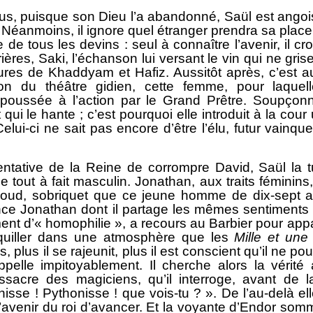
us, puisque son Dieu l’a abandonné, Saül est angoiss
 Néanmoins, il ignore quel étranger prendra sa place
 de tous les devins : seul à connaître l’avenir, il cr
ières, Saki, l’échanson lui versant le vin qui ne grise
ures de Khaddyam et Hafiz. Aussitôt après, c’est au
tion du théâtre gidien, cette femme, pour laque
a poussée à l’action par le Grand Prêtre. Soupçon
 qui le hante ; c’est pourquoi elle introduit à la co
elui-ci ne sait pas encore d’être l’élu, futur vainq
ntative de la Reine de corrompre David, Saül la t
 tout à fait masculin. Jonathan, aux traits féminins
ud, sobriquet que ce jeune homme de dix-sept an
rince Jonathan dont il partage les mêmes sentiment
ent d’« homophilie », a recours au Barbier pour appar
aquiller dans une atmosphère que les
Mille et une
, plus il se rajeunit, plus il est conscient qu’il ne p
appelle impitoyablement. Il cherche alors la vérité
sacre des magiciens, qu’il interroge, avant de l
nisse ! Pythonisse ! que vois-tu ? ». De l’au-delà e
avenir du roi d’avancer. Et la voyante d’Endor som