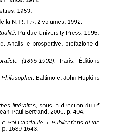
ettres, 1953.
de la N. R. F.», 2 volumes, 1992.
ualité
, Purdue University Press, 1995.
e. Analisi e prospettive, prefazione di
aliste (1895-1902)
, Paris, Éditions
l
Philosopher
, Baltimore, John Hopkins
r
hes littéraires
, sous la direction du P
Jean-Paul Bertrand, 2000, p. 404.
Le Roi Candaule
»,
Publications of the
, p. 1639-1643.