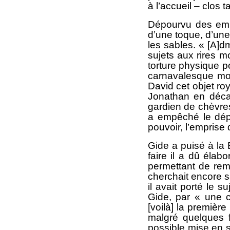
à l’accueil – clos ta
Dépourvu des embl
d’une toque, d’une
les sables. « [A]d
sujets aux rires 
torture physique p
carnavalesque mont
David cet objet ro
Jonathan en décal
gardien de chèvres
a empêché le dépl
pouvoir, l’emprise
Gide a puisé à la 
faire il a dû élab
permettant de remp
cherchait encore s
il avait porté le 
Gide, par « une 
[voilà] la premièr
malgré quelques 
possible mise en 