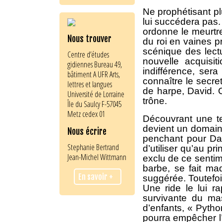
Ne prophétisant pl
lui succédera pas.
ordonne le meurtre
Nous trouver
du roi en vaines pr
scénique des lect
Centre d’études
nouvelle acquisi
gidiennes Bureau 49,
indifférence, ser
bâtiment A UFR Arts,
connaître le secret
lettres et langues
de harpe, David. C
Université de Lorraine
trône.
Île du Saulcy F-57045
Metz cedex 01
Découvrant une te
devient un domaine
Nous écrire
penchant pour Dao
Stephanie Bertrand
d’utiliser qu’au p
Jean-Michel Wittmann
exclu de ce sentim
barbe, se fait m
En savoir +
suggérée. Toutefois
Une ride le lui r
survivante du mas
d’enfants, « Pytho
pourra empêcher l’