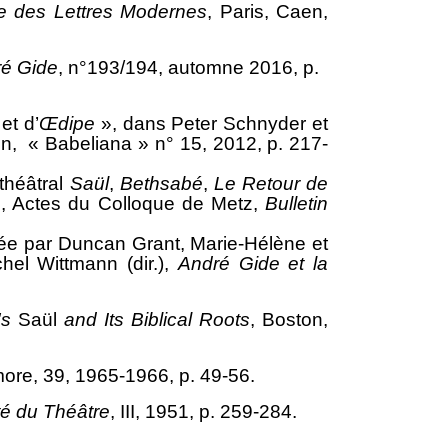
 des Lettres Modernes
, Paris, Caen,
ré Gide
, n°193/194, automne 2016, p.
et d’
Œdipe
», dans Peter Schnyder et
n, « Babeliana » n° 15, 2012, p. 217-
 théâtral
Saül
,
Bethsabé
,
Le Retour de
e
, Actes du Colloque de Metz,
Bulletin
layée par Duncan Grant, Marie-Hélène et
el Wittmann (dir.),
André Gide et la
's
Saül
and Its Biblical Roots
, Boston,
imore, 39, 1965-1966, p. 49-56.
té du Théâtre
, III, 1951, p. 259-284.