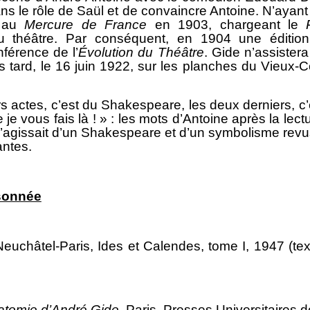
dans le rôle de Saül et de convaincre Antoine. N’ayant o
e au
Mercure de France
en 1903, chargeant le
u théâtre. Par conséquent, en 1904 une édition
nférence de l’
É
volution du Théâtre
. Gide n’assister
 tard, le 16 juin 1922, sur les planches du Vieux-
rs actes, c’est du Shakespeare, les deux derniers, c’
e vous fais là ! » : les mots d’Antoine après la lectu
’agissait d’un Shakespeare et d’un symbolisme revu
antes.
isonnée
Neuchâtel-Paris, Ides et Calendes, tome I, 1947 (te
atomie d’André Gide
, Paris, Presses Universitaires 