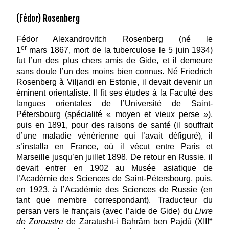
(Fédor) Rosenberg
Fédor Alexandrovitch Rosenberg (né le
er
1
mars 1867, mort de la tuberculose le 5 juin 1934)
fut l’un des plus chers amis de Gide, et il demeure
sans doute l’un des moins bien connus. Né Friedrich
Rosenberg à Viljandi en Estonie, il devait devenir un
éminent orientaliste. Il fit ses études à la Faculté des
langues orientales de l’Université de Saint-
Pétersbourg (spécialité « moyen et vieux perse »),
puis en 1891, pour des raisons de santé (il souffrait
d’une maladie vénérienne qui l’avait défiguré), il
s’installa en France, où il vécut entre Paris et
Marseille jusqu’en juillet 1898. De retour en Russie, il
devait entrer en 1902 au Musée asiatique de
l’Académie des Sciences de Saint-Pétersbourg, puis,
en 1923, à l’Académie des Sciences de Russie (en
tant que membre correspondant). Traducteur du
persan vers le français (avec l’aide de Gide) du
Livre
e
de Zoroastre
de Zaratusht-i Bahrâm ben Pajdû (XIII