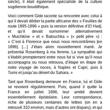
siècle), il était également spécialiste de la culture
sogdienne-bouddhique.
Voici comment Gide raconte sa rencontre avec celui à
qui il devait dédier la partie africaine des « Feuilles de
route 1895-1896 » puis la version définitive d’
El
Hadj
,
et qu’il devait surnommer alternativement
« Muichkine » et « Batouchka » (« petit père ») :
« C’est à Florence que nous nous rencontrâmes [en
1896]. […] J’étais alors nouvellement marié. Je
présentai Rosenberg à ma femme. La sympathie qui
s’établit promptement entre nous fut si vive qu’il nous
accompagna ou nous retrouva, d’étape en étape de
notre voyage de noces, à Naples et Capri, puis à
Tunis et jusqu’au désert du Sahara. »
Tant que Rosenberg demeure en France, lui et Gide
se revoient régulièrement. Puis, quand il quitte la
France en juillet 1898, leur amitié devient
essentiellement épistolaire. Leur correspondance,
riche de plusieurs centaines de lettres (on en a
retrouvé 310 environ, mais d’autres ont disparu), et qui