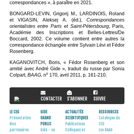
correspondances », à paraître en 2021.
BONGARD-LEVIN, Grigorij M., LARDINOIS, Roland
et VIGASIN, Aleksej A. (éd.),
Correspondances
orientalistes entre Paris et Saint-Pétersbourg
, Paris,
Académie des Inscriptions et Belles-Lettres/De
Boccard, 2002. Ce volume contient entre autres la
correspondance échangée entre Sylvain Lévi et Fédor
Rosenberg.
KAGANOVITCH, Boris, « Fédor Rosenberg et son
amitié avec André Gide », traduit du russe par Sonia
o
Colpart,
BAAG
, n
170, avril 2011, p. 161-210.
CONTACTER
S'ABONNER
SUIVRE
LE CEG
GIDE
ACTUALITÉS
RESSOURCES
Présentation
GRAND
SCIENTIFIQUES
Catalogue du
Nos
PUBLIC
Publications
CEG
partenaires
Gide - sa
Colloques et
Les BAAG