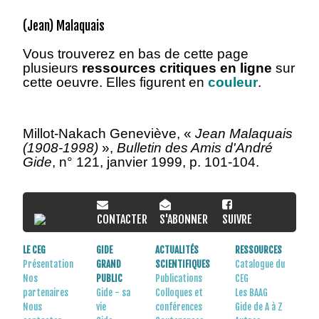
(Jean) Malaquais
Vous
trouverez en bas de cette page
plusieurs
ressources critiques en ligne
sur
cette oeuvre. Elles figurent en
couleur
.
Millot-Nakach Geneviève, «
Jean Malaquais
(1908-1998)
»,
Bulletin des Amis d'André
Gide
, n° 121, janvier 1999, p. 101-104.
CONTACTER
S'ABONNER
SUIVRE
LE CEG
GIDE
ACTUALITÉS
RESSOURCES
Présentation
GRAND
SCIENTIFIQUES
Catalogue du
Nos
PUBLIC
Publications
CEG
partenaires
Gide - sa
Colloques et
Les BAAG
Nous
vie
conférences
Gide de A à Z