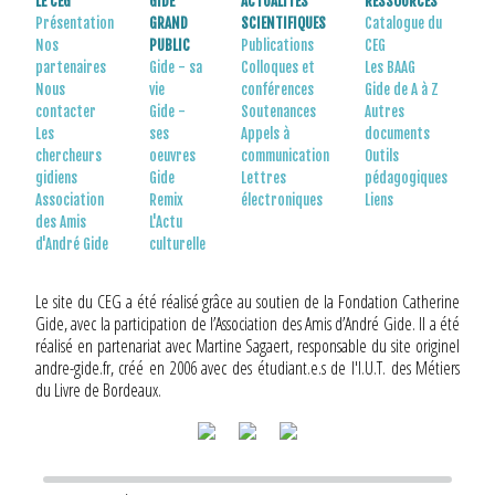
LE CEG
GIDE
ACTUALITÉS
RESSOURCES
Présentation
GRAND
SCIENTIFIQUES
Catalogue du
Nos
PUBLIC
Publications
CEG
partenaires
Gide - sa
Colloques et
Les BAAG
Nous
vie
conférences
Gide de A à Z
contacter
Gide -
Soutenances
Autres
Les
ses
Appels à
documents
chercheurs
oeuvres
communication
Outils
gidiens
Gide
Lettres
pédagogiques
Association
Remix
électroniques
Liens
des Amis
L'Actu
d'André Gide
culturelle
Le site du CEG a été réalisé grâce au soutien de la Fondation Catherine
Gide, avec la participation de l’Association des Amis d’André Gide. Il a été
réalisé en partenariat avec Martine Sagaert, responsable du site originel
andre-gide.fr, créé en 2006 avec des étudiant.e.s de l'I.U.T. des Métiers
du Livre de Bordeaux.