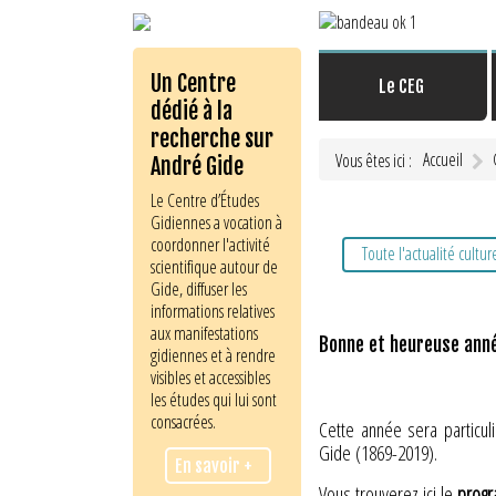
Un Centre
Le CEG
dédié à la
recherche sur
Accueil
Vous êtes ici :
André Gide
Le Centre d’Études
Gidiennes a vocation à
coordonner l'activité
Toute l'actualité cultur
scientifique autour de
Gide, diffuser les
informations relatives
aux manifestations
Bonne et heureuse ann
gidiennes et à rendre
visibles et accessibles
les études qui lui sont
consacrées.
Cette année sera particul
Gide (1869-2019).
En savoir +
Vous trouverez ici le
progr