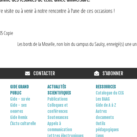
e visite ou à venir à notre rencontre à l'une de ces occasions !
Les bords de la Moselle, non loin du campus du Saulcy, enneigé(s) une un
CONTACTER
S'ABONNER
GIDE GRAND
ACTUALITÉS
RESSOURCES
PUBLIC
SCIENTIFIQUES
Catalogue du CEG
Gide - sa vie
Publications
Les BAAG
Gide - ses
Colloques et
Gide de A à Z
oeuvres
conférences
Autres
Gide Remix
Soutenances
documents
L'Actu culturelle
Appels à
Outils
communication
pédagogiques
Lettres électroniques
Liens