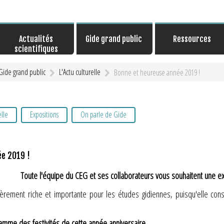
Actualités
Gide grand public
Ressources
scientifiques
Gide grand public
L'Actu culturelle
Bonne et heureuse année 2019 !
elle
Expositions
On parle de Gide
ée 2019 !
Toute l'équipe du CEG et ses collaborateurs vous souhaitent une ex
ièrement riche et importante pour les études gidiennes, puisqu'elle cons
amme des festivités de cette année anniversaire.