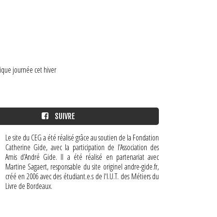
ique journée cet hiver
SUIVRE
Le site du CEG a été réalisé grâce au soutien de la Fondation
Catherine Gide, avec la participation de l’Association des
Amis d’André Gide. Il a été réalisé en partenariat avec
Martine Sagaert, responsable du site originel andre-gide.fr,
créé en 2006 avec des étudiant.e.s de l'I.U.T. des Métiers du
Livre de Bordeaux.