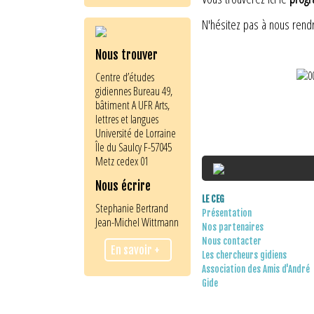
N'hésitez pas à nous rendr
Nous trouver
Centre d’études
gidiennes Bureau 49,
bâtiment A UFR Arts,
lettres et langues
Université de Lorraine
Île du Saulcy F-57045
Metz cedex 01
Nous écrire
LE CEG
Stephanie Bertrand
Présentation
Jean-Michel Wittmann
Nos partenaires
Nous contacter
En savoir +
Les chercheurs gidiens
Association des Amis d'André
Gide