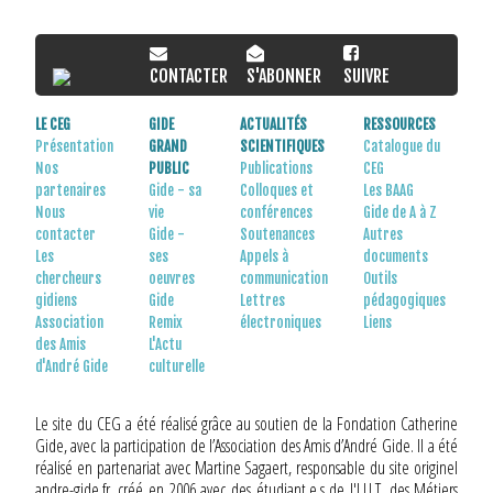
CONTACTER
S'ABONNER
SUIVRE
LE CEG
GIDE
ACTUALITÉS
RESSOURCES
Présentation
GRAND
SCIENTIFIQUES
Catalogue du
Nos
PUBLIC
Publications
CEG
partenaires
Gide - sa
Colloques et
Les BAAG
Nous
vie
conférences
Gide de A à Z
contacter
Gide -
Soutenances
Autres
Les
ses
Appels à
documents
chercheurs
oeuvres
communication
Outils
gidiens
Gide
Lettres
pédagogiques
Association
Remix
électroniques
Liens
des Amis
L'Actu
d'André Gide
culturelle
Le site du CEG a été réalisé grâce au soutien de la Fondation Catherine
Gide, avec la participation de l’Association des Amis d’André Gide. Il a été
réalisé en partenariat avec Martine Sagaert, responsable du site originel
andre-gide.fr, créé en 2006 avec des étudiant.e.s de l'I.U.T. des Métiers