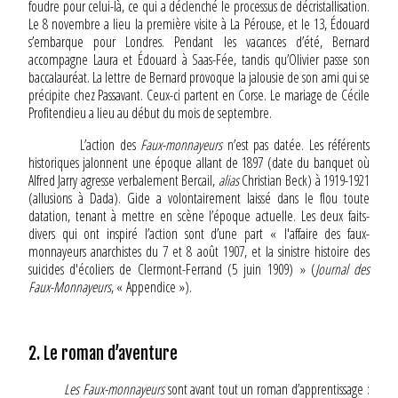
foudre pour celui-là, ce qui a déclenché le processus de décristallisation.
Le 8 novembre a lieu la première visite à La Pérouse, et le 13, Édouard
s’embarque pour Londres. Pendant les vacances d’été, Bernard
accompagne Laura et Édouard à Saas-Fée, tandis qu’Olivier passe son
baccalauréat. La lettre de Bernard provoque la jalousie de son ami qui se
précipite chez Passavant. Ceux-ci partent en Corse. Le mariage de Cécile
Profitendieu a lieu au début du mois de septembre.
L’action des
Faux-monnayeurs
n’est pas datée. Les référents
historiques jalonnent une époque allant de 1897 (date du banquet où
Alfred Jarry agresse verbalement Bercail,
alias
Christian Beck) à 1919-1921
(allusions à Dada). Gide a volontairement laissé dans le flou toute
datation, tenant à mettre en scène l’époque actuelle. Les deux faits-
divers qui ont inspiré l’action sont d’une part « l'affaire des faux-
monnayeurs anarchistes du 7 et 8 août 1907, et la sinistre histoire des
suicides d'écoliers de Clermont-Ferrand (5 juin 1909) » (
Journal des
Faux-Monnayeurs
, « Appendice »).
2. Le roman d’aventure
Les Faux-monnayeurs
sont avant tout un roman d’apprentissage :