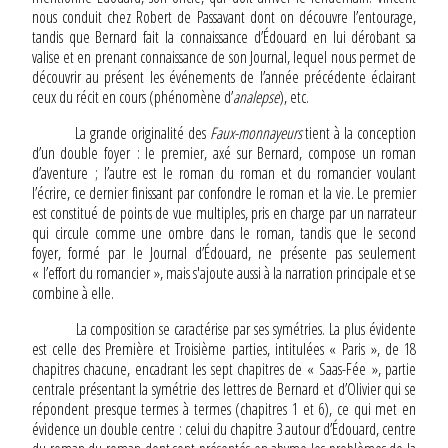
nous conduit chez Robert de Passavant dont on découvre l’entourage,
tandis que Bernard fait la connaissance d’Édouard en lui dérobant sa
valise et en prenant connaissance de son Journal, lequel nous permet de
découvrir au présent les événements de l’année précédente éclairant
ceux du récit en cours (phénomène d’
analepse
), etc.
La grande originalité des
Faux-monnayeurs
tient à la conception
d’un double foyer : le premier, axé sur Bernard, compose un roman
d’aventure ; l’autre est le roman du roman et du romancier voulant
l’écrire, ce dernier finissant par confondre le roman et la vie. Le premier
est constitué de points de vue multiples, pris en charge par un narrateur
qui circule comme une ombre dans le roman, tandis que le second
foyer, formé par le Journal d’Édouard, ne présente pas seulement
« l’effort du romancier », mais s'ajoute aussi à la narration principale et se
combine à elle.
La composition se caractérise par ses symétries. La plus évidente
est celle des Première et Troisième parties, intitulées « Paris », de 18
chapitres chacune, encadrant les sept chapitres de « Saas-Fée », partie
centrale présentant la symétrie des lettres de Bernard et d’Olivier qui se
répondent presque termes à termes (chapitres 1 et 6), ce qui met en
évidence un double centre : celui du chapitre 3 autour d’Édouard, centre