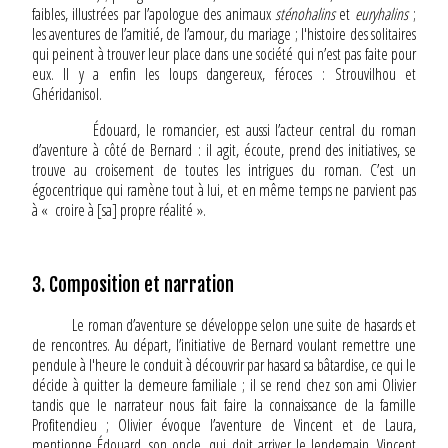
faibles, illustrées par l’apologue des animaux
sténohalins
et
euryhalins
;
les aventures de l’amitié, de l’amour, du mariage ; l'histoire des solitaires
qui peinent à trouver leur place dans une société qui n’est pas faite pour
eux. Il y a enfin les loups dangereux, féroces : Strouvilhou et
Ghéridanisol.
Édouard, le romancier, est aussi l’acteur central du roman
d’aventure à côté de Bernard : il agit, écoute, prend des initiatives, se
trouve au croisement de toutes les intrigues du roman. C’est un
égocentrique qui ramène tout à lui, et en même temps ne parvient pas
à « croire à [sa] propre réalité ».
3. Composition et narration
Le roman d’aventure se développe selon une suite de hasards et
de rencontres. Au départ, l’initiative de Bernard voulant remettre une
pendule à l'heure le conduit à découvrir par hasard sa bâtardise, ce qui le
décide à quitter la demeure familiale ; il se rend chez son ami Olivier
tandis que le narrateur nous fait faire la connaissance de la famille
Profitendieu ; Olivier évoque l’aventure de Vincent et de Laura,
mentionne Édouard, son oncle, qui doit arriver le lendemain. Vincent