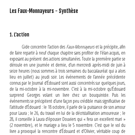
Les Faux-Monnayeurs - Synthèse
1. L’action
Gide concentre l’action des
Faux-Monnayeurs
et la précipite, afin
de faire repartir à neuf chaque chapitre sans profiter de l’élan acquis, en
exposant au présent des actions simultanées. Toute la première partie se
déroule en une journée et demie, d’un mercredi après-midi de juin à
seize heures (nous sommes à trois semaines du baccalauréat qui a alors
lieu en juillet) au jeudi soir. Les événements de l’année précédente
connus par le Journal d’Édouard sont aussi concentrés sur quelques jours,
de la mi-octobre à la mi-novembre. C’est à la mi-octobre qu’Édouard
surprend Georges volant un livre chez un bouquiniste. Puis les
événements se précipitent d’une façon peu crédible mais significative de
l’attitude d’Édouard : le 18 octobre, il parle de la puissance de son amour
pour Laura ; le 26, du travail en lui de la décristallisation amoureuse ; le
28, il conseille à Laura d’épouser Douviers qui « fera un excellent mari »
(2 novembre), et le mariage a lieu le 5 novembre. C’est que le vol du
livre a provoqué la rencontre d’Édouard et d’Olivier, véritable coup de