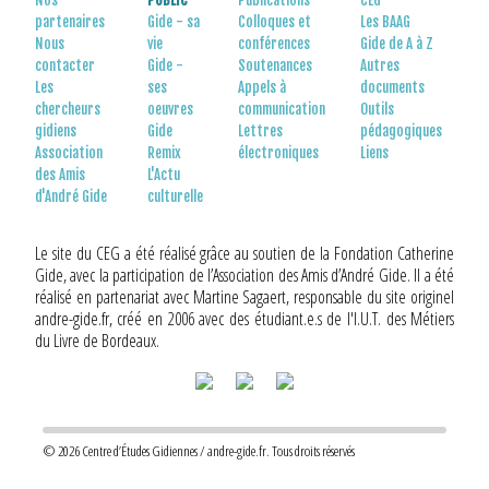
Nos
PUBLIC
Publications
CEG
partenaires
Gide - sa
Colloques et
Les BAAG
Nous
vie
conférences
Gide de A à Z
contacter
Gide -
Soutenances
Autres
Les
ses
Appels à
documents
chercheurs
oeuvres
communication
Outils
gidiens
Gide
Lettres
pédagogiques
Association
Remix
électroniques
Liens
des Amis
L'Actu
d'André Gide
culturelle
Le site du CEG a été réalisé grâce au soutien de la Fondation Catherine
Gide, avec la participation de l’Association des Amis d’André Gide. Il a été
réalisé en partenariat avec Martine Sagaert, responsable du site originel
andre-gide.fr, créé en 2006 avec des étudiant.e.s de l'I.U.T. des Métiers
du Livre de Bordeaux.
© 2026 Centre d’Études Gidiennes / andre-gide.fr. Tous droits réservés