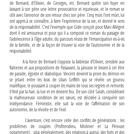
de Bernard, d’Olivier, de Georges, etc. Bernard quitte son foyer en
laissant à son père une lettre provocatrice et injurieuse, et le roman se
clôt avec l’annonce de son retour chez son père. Cinq mois l’ont mûri, lui
ont appris à se connaître, à faire l’expérience de la vie, et donné le sens
de la responsabilité. C’est l’exemple que Gide conçoit pour Marc Allégret
dont il est amoureux et pour qui il a composé ce roman du passage de
l’adolescence à l’âge adulte, du parcours réussi de l’émancipation vis-à-vis
de la famille, et de la façon de trouver la voie de l’autonomie et de la
responsabilité.
A la force de Bernard s’oppose la faiblesse d’Olivier, sensible aux
flatteries et aux propositions de Passavant, la jalousie le livrant à cet être
de parade, égoïste et diabolique. Vincent devient la proie du démon en
se jetant entre les bras de Lilian Griffith qui se révèle un gourou
maléfique, le poussant à couper les mains de tous ses regrets et remords.
Il finit par la haïr, la tue et en devient fou. De son côté Sarah, considérant
la malheureuse condition de ses sœurs, est décidée à conquérir son
indépendance. Féministe, elle suit la voie de l’affirmation de son
autonomie, de la révolte et de l’exil.
L’aventure, c’est encore celle des conflits de générations ; les
problèmes de couples (Profitendieu, Molinier et La Pérouse
notamment) ; plus généralement, des relations à autrui, des forts et des