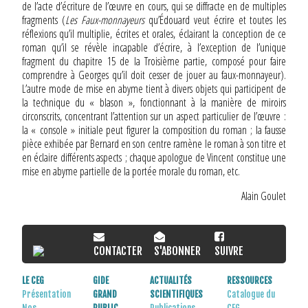
de l’acte d’écriture de l’œuvre en cours, qui se diffracte en de multiples
fragments (
Les Faux-monnayeurs
qu’Édouard veut écrire et toutes les
réflexions qu’il multiplie, écrites et orales, éclairant la conception de ce
roman qu’il se révèle incapable d’écrire, à l’exception de l’unique
fragment du chapitre 15 de la Troisième partie, composé pour faire
comprendre à Georges qu’il doit cesser de jouer au faux-monnayeur).
L’autre mode de mise en abyme tient à divers objets qui participent de
la technique du « blason », fonctionnant à la manière de miroirs
circonscrits, concentrant l’attention sur un aspect particulier de l’œuvre :
la « console » initiale peut figurer la composition du roman ; la fausse
pièce exhibée par Bernard en son centre ramène le roman à son titre et
en éclaire différents aspects ; chaque apologue de Vincent constitue une
mise en abyme partielle de la portée morale du roman, etc.
Alain Goulet
CONTACTER
S'ABONNER
SUIVRE
LE CEG
GIDE
ACTUALITÉS
RESSOURCES
Présentation
GRAND
SCIENTIFIQUES
Catalogue du