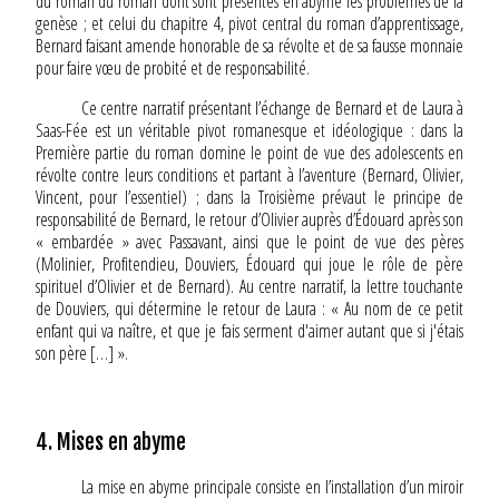
du roman du roman dont sont présentés en abyme les problèmes de la
genèse ; et celui du chapitre 4, pivot central du roman d’apprentissage,
Bernard faisant amende honorable de sa révolte et de sa fausse monnaie
pour faire vœu de probité et de responsabilité.
Ce centre narratif présentant l’échange de Bernard et de Laura à
Saas-Fée est un véritable pivot romanesque et idéologique : dans la
Première partie du roman domine le point de vue des adolescents en
révolte contre leurs conditions et partant à l’aventure (Bernard, Olivier,
Vincent, pour l’essentiel) ; dans la Troisième prévaut le principe de
responsabilité de Bernard, le retour d’Olivier auprès d’Édouard après son
« embardée » avec Passavant, ainsi que le point de vue des pères
(Molinier, Profitendieu, Douviers, Édouard qui joue le rôle de père
spirituel d’Olivier et de Bernard). Au centre narratif, la lettre touchante
de Douviers, qui détermine le retour de Laura : « Au nom de ce petit
enfant qui va naître, et que je fais serment d'aimer autant que si j'étais
son père […] ».
4. Mises en abyme
La mise en abyme principale consiste en l’installation d’un miroir