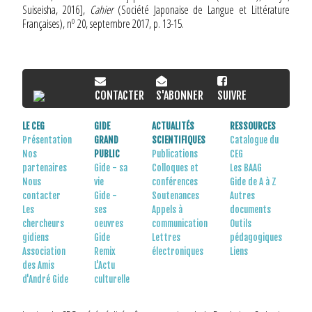
Suiseisha, 2016],
Cahier
(Société Japonaise de Langue et Littérature
o
Françaises), n
20, septembre 2017, p. 13-15.
CONTACTER
S'ABONNER
SUIVRE
LE CEG
GIDE
ACTUALITÉS
RESSOURCES
Présentation
GRAND
SCIENTIFIQUES
Catalogue du
Nos
PUBLIC
Publications
CEG
partenaires
Gide - sa
Colloques et
Les BAAG
Nous
vie
conférences
Gide de A à Z
contacter
Gide -
Soutenances
Autres
Les
ses
Appels à
documents
chercheurs
oeuvres
communication
Outils
gidiens
Gide
Lettres
pédagogiques
Association
Remix
électroniques
Liens
des Amis
L'Actu
d'André Gide
culturelle