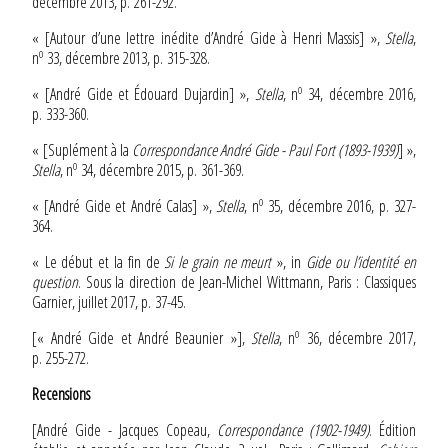
décembre 2013, p. 261-292.
« [Autour d’une lettre inédite d’André Gide à Henri Massis] »,
Stella
,
o
n
33, décembre 2013, p. 315-328.
o
« [André Gide et Édouard Dujardin] »,
Stella
, n
34, décembre 2016,
p. 333-360.
« [Suplément à la
Correspondance
André Gide - Paul Fort (1893-1939)
] »,
o
Stella
, n
34, décembre 2015, p. 361-369.
o
« [André Gide et André Calas] »,
Stella
, n
35, décembre 2016, p. 327-
364.
« Le début et la fin de
Si le grain ne meurt
», in
Gide ou l’identité en
question
. Sous la direction de Jean-Michel Wittmann, Paris : Classiques
Garnier, juillet 2017, p. 37-45.
o
[« André Gide et André Beaunier »],
Stella
, n
36, décembre 2017,
p. 255-272.
Recensions
[André Gide - Jacques Copeau,
Correspondance (1902-1949)
. Édition