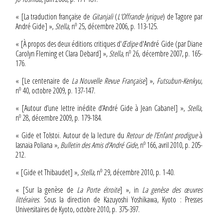
« [La traduction française de
Gitanjali
(
L’Offrande lyrique
) de Tagore par
o
André Gide] »,
Stella
, n
25, décembre 2006, p. 113-125.
« [À propos des deux éditions critiques d'
Œdipe
d'André Gide (par Diane
o
Carolyn Fleming et Clara Debard] »,
Stella
, n
26, décembre 2007, p. 165-
176.
« [Le centenaire de
La Nouvelle Revue Française
] »,
Futsubun-Kenkyu
,
o
n
40, octobre 2009, p. 137-147.
« [Autour d’une lettre inédite d’André Gide à Jean Cabanel] »,
Stella
,
o
n
28, décembre 2009, p. 179-184.
« Gide et Tolstoï. Autour de la lecture du
Retour de l’Enfant prodigue
à
o
Iasnaïa Poliana
»,
Bulletin des Amis d’André Gide
, n
166, avril 2010, p. 205-
212.
o
« [Gide et Thibaudet] »,
Stella
, n
29, décembre 2010, p. 1-40.
« [Sur la genèse de
La Porte étroite
] », in
La genèse des œuvres
littéraires
. Sous la direction de Kazuyoshi Yoshikawa, Kyoto : Presses
Universitaires de Kyoto, octobre 2010, p. 375-397.