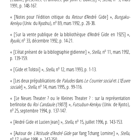
1991, p. 148-167.
« [Notes pour l’édition critique du
Retour
d’André Gide]
»,
Bungaku-
o
Kenkyu
(Univ. du Kyushu), n
89, mars 1992, p. 28-38.
« [Sur la vente publique de la bibliothèque d’André Gide en 1925] »,
o
Ryuiki
, n
33, décembre 1992, p. 14-21.
o
« [L’état présent de la bibliographie gidienne] »,
Stella
, n
11, mars 1992,
p. 139-159.
o
« [Gide et Tolstoï] »,
Stella
, n
12, mars 1993, p. 1-13.
« [Les deux prépublications de
Paludes
dans
Le Courrier social
et
L’Œuvre
o
sociale
] »,
Stella
, n
14, mars 1995, p. 99-116.
« [Le Neues Theater ? ou le Kleines Theater ? : sur la représentation
berlinoise du
Roi Candaule (1907)
] »,
Futsubun-Kenkyu
(Univ. de Kyoto),
o
n
25, septembre 1994, p. 137-147.
o
« [André Gide et Lucien Jean] »,
Stella
, n
15, juillet 1996, p. 143-153.
« [Autour de
L’Attitude d’André Gide
par Yang Tchang Lomine] »,
Stella
,
o
n
17, juillet 1998, p. 247-250.