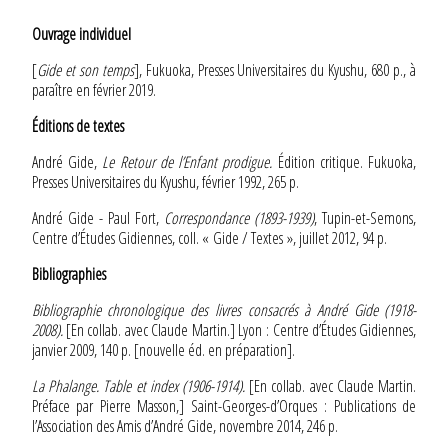
Ouvrage individuel
[
Gide et son temps
], Fukuoka, Presses Universitaires du Kyushu, 680 p., à
paraître en février 2019.
Éditions de textes
André Gide,
Le Retour de l’Enfant prodigue.
Édition critique. Fukuoka,
Presses Universitaires du Kyushu, février 1992, 265 p.
André Gide - Paul Fort,
Correspondance (1893-1939)
, Tupin-et-Semons,
Centre d’Études Gidiennes, coll. « Gide / Textes », juillet 2012, 94 p.
Bibliographies
Bibliographie chronologique des livres consacrés à André Gide (1918-
2008).
[En collab. avec Claude Martin.] Lyon : Centre d’Études Gidiennes,
janvier 2009, 140 p. [nouvelle éd. en préparation].
La Phalange. Table et index (1906-1914).
[En collab. avec Claude Martin.
Préface par Pierre Masson,] Saint-Georges-d’Orques : Publications de
l’Association des Amis d’André Gide, novembre 2014, 246 p.