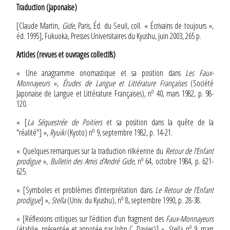
Traduction (japonaise)
[Claude Martin,
Gide
, Paris, Éd. du Seuil, coll. « Écrivains de toujours »,
éd. 1995], Fukuoka, Presses Universitaires du Kyushu, juin 2003, 265 p.
Articles (revues et ouvrages collectifs)
« Une anagramme onomastique et sa position dans
Les Faux-
Monnayeurs
»,
Études de Langue et Littérature Françaises
(Société
o
Japonaise de Langue et Littérature Françaises), n
40, mars 1982, p. 98-
120.
« [
La Séquestrée de Poitiers
et sa position dans la quête de la
o
"réalité"] »,
Ryuiki
(Kyoto) n
9, septembre 1982, p. 14-21.
« Quelques remarques sur la traduction rilkéenne du
Retour de l’Enfant
o
prodigue
»,
Bulletin des Amis d’André Gide
, n
64, octobre 1984, p. 621-
625.
« [Symboles et problèmes d’interprétation dans
Le Retour de l’Enfant
o
prodigue
] »,
Stella
(Univ. du Kyushu), n
8, septembre 1990, p. 28-38.
« [Réflexions critiques sur l’édition d’un fragment des
Faux-Monnayeurs
o
(établie, présentée et annotée par John C. Davies)] »,
Stella
, n
9, mars