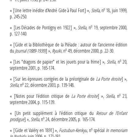
o
« [Une lettre inédite d’André Gide à Paul Fort] »,
Stella
, n
18, juin 1999,
p. 245-250.
o
« [Les Décades de Pontigny en 1922] »,
Stella
, n
19, septembre 2000,
p. 127-140.
« [Gide et la Bibliothèque de la Pléiade : autour de l’ancienne édition
o
du
Journal
(1889-1939)
] »,
Ryuiki
, n
49, décembre 2000, p. 22-30.
o
« [Les "dragons de papier" et les jouets pour la frime] »,
Stella
, n
20,
septembre 2001, p. 165-174.
« [Sur les épreuves corrigées de la préoriginale de
La Porte étroite
] »,
o
Stella
, n
22, décembre 2003, p. 139-148.
o
« [Notes pour l’édition critique de
La Porte étroite
] »,
Stella
, n
23,
septembre 2004, p. 115-139.
« [Un petit supplément à l’édition critique du
Retour de l’Enfant
o
prodigue
] »,
Stella
, n
24, décembre 2005, p. 165-174.
o
« [Gide et Valéry en 1891] »,
Fustubun-Kenkyu
, n
spécial
In memoriam
Jo Yoshida
, juin 2006, p. 171-181.