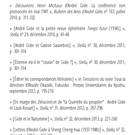
«
Découvrons Henri Michaux
d’André Gide. La conférence non
o
prononcée en mai 1941 »,
Bulletin des Amis d’André Gide
, n
167, juillet
2010, p. 311-332.
« [André Gide et la petite revue éphémère
Temps futur
(1934)] »,
o
Stella
, n
29, décembre 2010, p. 41-44.
o
« [André Gide et Gaston Sauvebois] »,
Stella
, n
30, décembre 2011,
p. 301-314.
o
« [Étienne est-il le "cousin" de Gide ?] »,
Stella
, n
30, décembre 2011,
p. 301-314.
« [Éditer les correspondances littéraires] », in
Tentations du texte
. Sous la
direction d’Atsushi Okazaki, Fukuoka : Presses Universitaires du Kyushu,
septembre 2012, p. 195-210.
« [En marge des
Déracinés
et de "la Querelle du peuplier" : André Gide
o
et Louis Rouart] »,
Stella
, n
31, décembre 2012, p. 287-298.
o
« [Gide et le Naturisme] »,
Stella
, n
32, décembre 2013, p. 221-260.
o
« [Lettres d’André Gide à Sheng Cheng-hua (1937-1948)] »,
Stella
, n
32,