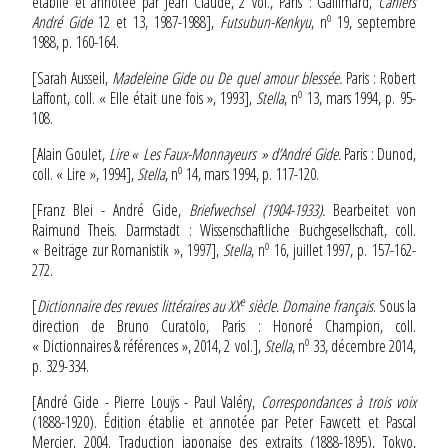
établie et annotée par Jean Claude, 2 vol., Paris : Gallimard,
Cahiers
o
André Gide
12 et 13, 1987-1988],
Futsubun-Kenkyu
, n
19, septembre
1988, p. 160-164.
[Sarah Ausseil,
Madeleine Gide ou De quel amour blessée.
Paris : Robert
o
Laffont, coll. « Elle était une fois », 1993],
Stella
, n
13, mars 1994, p. 95-
108.
[Alain Goulet,
Lire « Les Faux-Monnayeurs » d’André Gide.
Paris : Dunod,
o
coll. « Lire », 1994],
Stella
, n
14, mars 1994, p. 117-120.
[Franz Blei - André Gide,
Briefwechsel (1904-1933).
Bearbeitet von
Raimund Theis. Darmstadt : Wissenschaftliche Buchgesellschaft, coll.
o
« Beiträge zur Romanistik », 1997],
Stella
, n
16, juillet 1997, p. 157-162-
272.
e
[
Dictionnaire des revues littéraires au XX
siècle. Domaine français
. Sous la
direction de Bruno Curatolo, Paris : Honoré Champion, coll.
o
« Dictionnaires & références », 2014, 2 vol.],
Stella
, n
33, décembre 2014,
p. 329-334.
[André Gide - Pierre Louÿs - Paul Valéry,
Correspondances à trois voix
(1888-1920). Édition établie et annotée par Peter Fawcett et Pascal
Mercier, 2004. Traduction japonaise des extraits (1888-1895), Tokyo,