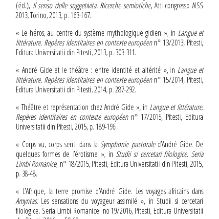
(éd.),
Il senso delle soggetivita. Ricerche semiotiche
, Atti congresso AISS
2013, Torino, 2013, p. 163-167.
« Le héros, au centre du système mythologique gidien », in
Langue et
littérature. Repères identitaires en contexte européen
n° 13/2013, Pitesti,
Editura Universitatii din Pitesti, 2013, p. 303-311.
« André Gide et le théâtre : entre identité et altérité », in
Langue et
littérature. Repères identitaires en contexte européen
n° 15/2014, Pitesti,
Editura Universitatii din Pitesti, 2014, p. 287-292.
« Théâtre et représentation chez André Gide », in
Langue et littérature.
Repères identitaires en contexte européen
n° 17/2015, Pitesti, Editura
Universitatii din Pitesti, 2015, p. 189-196.
« Corps vu, corps senti dans la
Symphonie pastorale
d’André Gide. De
quelques formes de l’érotisme », in
Studii si cercetari filologice. Seria
Limbi Romanice
, n° 18/2015, Pitesti, Editura Universitatii din Pitesti, 2015,
p. 38-48.
« L’Afrique, la terre promise d’André Gide. Les voyages africains dans
Amyntas
. Les sensations du voyageur assimilé », in Studii si cercetari
filologice. Seria Limbi Romanice. no 19/2016, Pitesti, Editura Universitatii