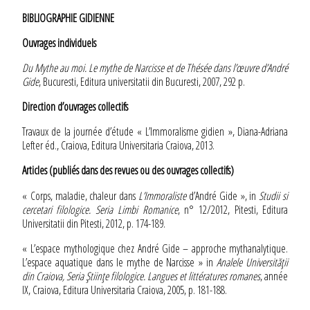
BIBLIOGRAPHIE GIDIENNE
Ouvrages individuels
Du Mythe au moi. Le mythe de Narcisse et de Thésée dans l’œuvre d’André
Gide
, Bucuresti, Editura universitatii din Bucuresti, 2007, 292 p.
Direction d’ouvrages collectifs
Travaux de la journée d’étude « L’Immoralisme gidien », Diana-Adriana
Lefter éd., Craiova, Editura Universitaria Craiova, 2013.
Articles (publiés dans des revues ou des ouvrages collectifs)
« Corps, maladie, chaleur dans
L’Immoraliste
d’André Gide », in
Studii si
cercetari filologice. Seria Limbi Romanice
, n° 12/2012, Pitesti, Editura
Universitatii din Pitesti, 2012, p. 174-189.
« L’espace mythologique chez André Gide – approche mythanalytique.
L’espace aquatique dans le mythe de Narcisse » in
Analele Universităţii
din Craiova, Seria Ştiinţe filologice. Langues et littératures romanes
, année
IX, Craiova, Editura Universitaria Craiova, 2005, p. 181-188.