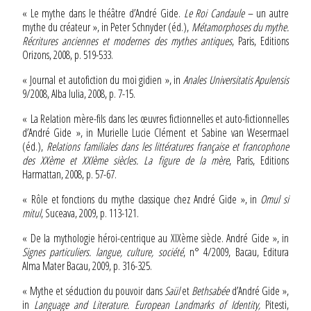
« Le mythe dans le théâtre d’André Gide.
Le Roi Candaule
– un autre
mythe du créateur », in Peter Schnyder (éd.),
Métamorphoses du mythe.
Récritures anciennes et modernes des mythes antiques
, Paris, Editions
Orizons, 2008, p. 519-533.
« Journal et autofiction du moi gidien », in
Anales Universitatis Apulensis
9/2008, Alba Iulia, 2008, p. 7-15.
« La Relation mère-fils dans les œuvres fictionnelles et auto-fictionnelles
d’André Gide », in Murielle Lucie Clément et Sabine van Wesermael
(éd.),
Relations familiales dans les littératures française et francophone
des XXème et XXIème siècles. La figure de la mère
, Paris, Editions
Harmattan, 2008, p. 57-67.
« Rôle et fonctions du mythe classique chez André Gide », in
Omul si
mitul
, Suceava, 2009, p. 113-121.
« De la mythologie héroi-centrique au XIXème siècle. André Gide », in
Signes particuliers. langue, culture, société
, n° 4/2009, Bacau, Editura
Alma Mater Bacau, 2009, p. 316-325.
« Mythe et séduction du pouvoir dans
Saül
et
Bethsabée
d’André Gide »,
in
Language and Literature. European Landmarks of Identity,
Pitesti,