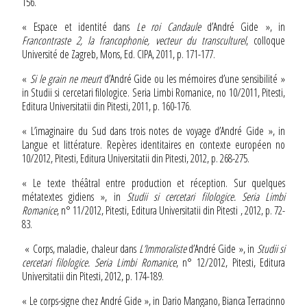
156.
« Espace et identité dans
Le roi Candaule
d’André Gide », in
Francontraste 2, la francophonie, vecteur du transculturel
, colloque
Université de Zagreb, Mons, Ed. CIPA, 2011, p. 171-177.
«
Si le grain ne meurt
d’André Gide ou les mémoires d’une sensibilité »
in Studii si cercetari filologice. Seria Limbi Romanice, no 10/2011, Pitesti,
Editura Universitatii din Pitesti, 2011, p. 160-176.
« L’imaginaire du Sud dans trois notes de voyage d’André Gide », in
Langue et littérature. Repères identitaires en contexte européen no
10/2012, Pitesti, Editura Universitatii din Pitesti, 2012, p. 268-275.
« Le texte théâtral entre production et réception. Sur quelques
métatextes gidiens », in
Studii si cercetari filologice. Seria Limbi
Romanice
, n° 11/2012, Pitesti, Editura Universitatii din Pitesti , 2012, p. 72-
83.
« Corps, maladie, chaleur dans
L’Immoraliste
d’André Gide », in
Studii si
cercetari filologice. Seria Limbi Romanice
, n° 12/2012, Pitesti, Editura
Universitatii din Pitesti, 2012, p. 174-189.
« Le corps-signe chez André Gide », in Dario Mangano, Bianca Terracinno