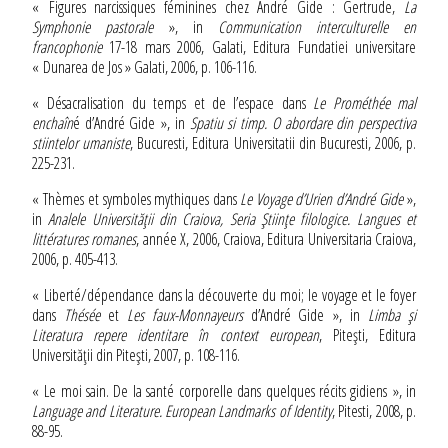
« Figures narcissiques féminines chez André Gide : Gertrude,
La
Symphonie pastorale
», in
Communication interculturelle en
francophonie
17-18 mars 2006, Galati, Editura Fundatiei universitare
« Dunarea de Jos » Galati, 2006, p. 106-116.
« Désacralisation du temps et de l’espace dans
Le Prométhée mal
enchaîn
é d’André Gide », in
Spatiu si timp. O abordare din perspectiva
stiintelor umaniste
, Bucuresti, Editura Universitatii din Bucuresti, 2006, p.
225-231.
« Thèmes et symboles mythiques dans
Le Voyage d’Urien d’André Gide
»,
in
Analele Universităţii din Craiova, Seria Ştiinţe filologice. Langues et
littératures romanes
, année X, 2006, Craiova, Editura Universitaria Craiova,
2006, p. 405-413.
« Liberté/dépendance dans la découverte du moi; le voyage et le foyer
dans
Thésée
et
Les faux-Monnayeurs
d’André Gide », in
Limba şi
Literatura repere identitare în context european
, Piteşti, Editura
Universităţii din Piteşti, 2007, p. 108-116.
« Le moi sain. De la santé corporelle dans quelques récits gidiens », in
Language and Literature. European Landmarks of Identity
, Pitesti, 2008, p.
88-95.