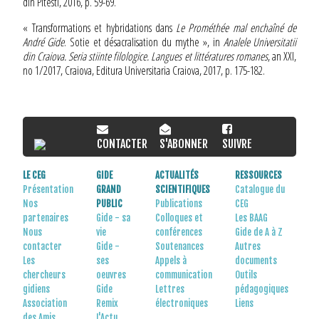
din Pitesti, 2016, p. 59-69.
« Transformations et hybridations dans
Le Prométhée mal enchaîné de
André Gide
. Sotie et désacralisation du mythe », in
Analele Universitatii
din Craiova. Seria stiinte filologice. Langues et littératures romanes
, an XXI,
no 1/2017, Craiova, Editura Universitaria Craiova, 2017, p. 175-182.
CONTACTER
S'ABONNER
SUIVRE
LE CEG
GIDE
ACTUALITÉS
RESSOURCES
Présentation
GRAND
SCIENTIFIQUES
Catalogue du
Nos
PUBLIC
Publications
CEG
partenaires
Gide - sa
Colloques et
Les BAAG
Nous
vie
conférences
Gide de A à Z
contacter
Gide -
Soutenances
Autres
Les
ses
Appels à
documents
chercheurs
oeuvres
communication
Outils
gidiens
Gide
Lettres
pédagogiques
Association
Remix
électroniques
Liens
des Amis
L'Actu