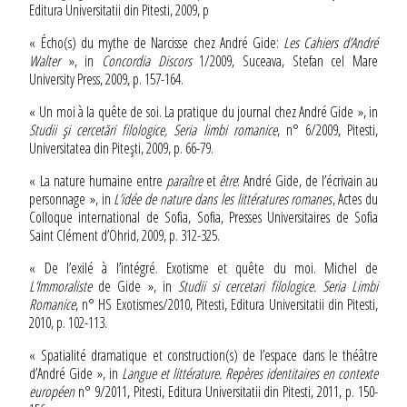
Editura Universitatii din Pitesti, 2009, p
« Écho(s) du mythe de Narcisse chez André Gide:
Les Cahiers d’André
Walter
», in
Concordia Discors
1/2009, Suceava, Stefan cel Mare
University Press, 2009, p. 157-164.
« Un moi à la quête de soi. La pratique du journal chez André Gide », in
Studii şi cercetări filologice, Seria limbi romanice
, n° 6/2009, Pitesti,
Universitatea din Piteşti, 2009, p. 66-79.
« La nature humaine entre
paraître
et
être
: André Gide, de l’écrivain au
personnage », in
L’idée de nature dans les littératures romanes
, Actes du
Colloque international de Sofia, Sofia, Presses Universitaires de Sofia
Saint Clément d’Ohrid, 2009, p. 312-325.
« De l’exilé à l’intégré. Exotisme et quête du moi. Michel de
L’Immoraliste
de Gide », in
Studii si cercetari filologice. Seria Limbi
Romanice
, n° HS Exotismes/2010, Pitesti, Editura Universitatii din Pitesti,
2010, p. 102-113.
« Spatialité dramatique et construction(s) de l’espace dans le théâtre
d’André Gide », in
Langue et littérature. Repères identitaires en contexte
européen
n° 9/2011, Pitesti, Editura Universitatii din Pitesti, 2011, p. 150-