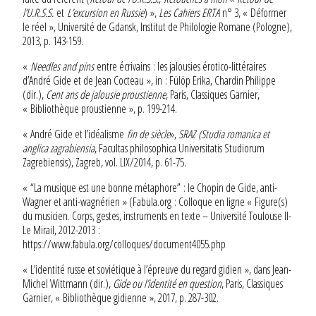
l’U.R.S.S.
et
L’excursion en Russie
) »,
Les Cahiers ERTA
n° 3, « Déformer
le réel », Université de Gdansk, Institut de Philologie Romane (Pologne),
2013, p. 143-159.
«
Needles and pins
entre écrivains : les jalousies érotico-littéraires
d’André Gide et de Jean Cocteau », in : Fülöp Erika, Chardin Philippe
(dir.),
Cent ans de jalousie proustienne
, Paris, Classiques Garnier,
« Bibliothèque proustienne », p. 199-214.
« André Gide et l’idéalisme
fin de siècle
»,
SRAZ (Studia romanica et
anglica zagrabiensia
, Facultas philosophica Universitatis Studiorum
Zagrebiensis), Zagreb, vol. LIX/2014, p. 61-75.
« “La musique est une bonne métaphore” : le Chopin de Gide, anti-
Wagner et anti-wagnérien » (Fabula.org : Colloque en ligne « Figure(s)
du musicien. Corps, gestes, instruments en texte – Université Toulouse II-
Le Mirail, 2012-2013 :
https://www.fabula.org/colloques/document4055.php
« L’identité russe et soviétique à l’épreuve du regard gidien », dans Jean-
Michel Wittmann (dir.),
Gide ou l’identité en question
, Paris, Classiques
Garnier, « Bibliothèque gidienne », 2017, p. 287-302.