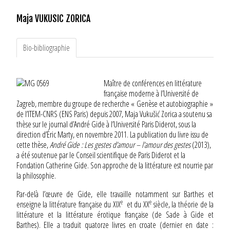
Maja VUKUSIC ZORICA
Bio-bibliographie
Maître de conférences en littérature
française moderne à l’Université de
Zagreb, membre du groupe de recherche « Genèse et autobiographie »
de l’ITEM-CNRS (ENS Paris) depuis 2007, Maja Vukušić Zorica a soutenu sa
thèse sur le journal d’André Gide à l’Université Paris Diderot, sous la
direction d’Éric Marty, en novembre 2011. La publication du livre issu de
cette thèse,
André Gide : Les gestes d’amour – l’amour des gestes
(2013),
a été soutenue par le Conseil scientifique de Paris Diderot et la
Fondation Catherine Gide. Son approche de la littérature est nourrie par
la philosophie.
Par-delà l’œuvre de Gide, elle travaille notamment sur Barthes et
e
e
enseigne la littérature française du XIX
et du XX
siècle, la théorie de la
littérature et la littérature érotique française (de Sade à Gide et
Barthes). Elle a traduit quatorze livres en croate (dernier en date :