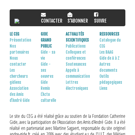
CONTACTER
S'ABONNER
SUIVRE
LE CEG
GIDE
ACTUALITÉS
RESSOURCES
Présentation
GRAND
SCIENTIFIQUES
Catalogue du
Nos
PUBLIC
Publications
CEG
partenaires
Gide - sa
Colloques et
Les BAAG
Nous
vie
conférences
Gide de A à Z
contacter
Gide -
Soutenances
Autres
Les
ses
Appels à
documents
chercheurs
oeuvres
communication
Outils
gidiens
Gide
Lettres
pédagogiques
Association
Remix
électroniques
Liens
des Amis
L'Actu
d'André Gide
culturelle
Le site du CEG a été réalisé grâce au soutien de la Fondation Catherine
Gide, avec la participation de l’Association des Amis d’André Gide. Il a été
réalisé en partenariat avec Martine Sagaert, responsable du site originel
andre-gide.fr, créé en 2006 avec des étudiant.e.s de l'I.U.T. des Métiers