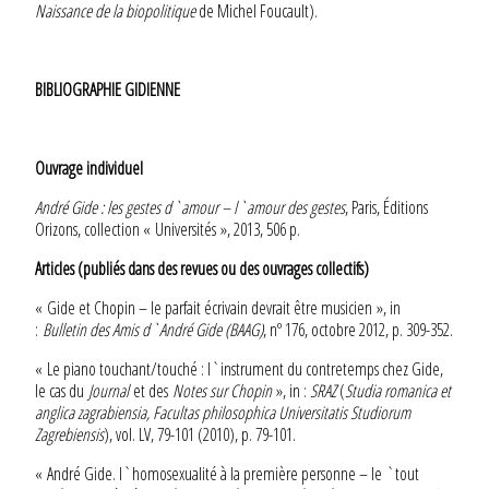
Naissance de la biopolitique
de Michel Foucault).
BIBLIOGRAPHIE GIDIENNE
Ouvrage individuel
André Gide : les gestes d`amour – l`amour des gestes
, Paris, Éditions
Orizons, collection « Universités », 2013, 506 p.
Articles (publiés dans des revues ou des ouvrages collectifs)
« Gide et Chopin – le parfait écrivain devrait être musicien », in
:
Bulletin des Amis d`André Gide (BAAG)
, nº 176, octobre 2012, p. 309-352.
« Le piano touchant/touché : l`instrument du contretemps chez Gide,
le cas du
Journal
et des
Notes sur Chopin
», in :
SRAZ
(
Studia romanica et
anglica zagrabiensia, Facultas philosophica Universitatis Studiorum
Zagrebiensis
), vol. LV, 79-101 (2010), p. 79-101.
« André Gide. l`homosexualité à la première personne – le `tout