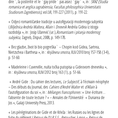
dire`, la postérité et le `gay pride` pas assez `gay` », in :
SRAZ (Studia
romanica et anglica zagrabiensia, Facultas philosophica Universitatis
Studiorum Zagrebiensis)
, vol.LVI, 191-227 (2011), p. 191-22.
« Odjeci romantičarske tradicije u autofiguraciji modernoga subjekta
(
Bilježnica Andréa Waltera, Allain
i
Dnevnik
Andréa Gidea iz istoga
razdoblja », in : Josip Užarević (ur.),
Romantizam i pitanja modernog
subjekta,
Zagreb, Disput, 2008, p. 149-178.
« Bez glazbe, život bi bio pogreška` – Chopin kod Gidea, Sartrea,
Nietzschea i Barthesa », in :
Književna smotra
, XLII/2010 broj 157-158 (3-4),
p. 51-60.
« Madeleine i Cuverville, nulta točka putopisa u Gideovom dnevniku »,
in :
Književna smotra
, XLIV/2012 broj 163 (1), p. 51-66.
« André Gide : Du cahier des lectures,
Le Subjectif,
à l’écrivain néophyte
– Des débuts du Journal, des
Cahiers d’André Walter
et
d’Allain
à
l’autofiguration du soi », in :
Mélanges francophones
:« Une écriture…
l’absente de toute lecture ? » – Annales de l’Université « Dunarea de
Jos », Galaţi University Press, 2013.
« Les pérégrinations de Gide et de Krleža : les Russies ou les lignes de
fuite du référent (
Retour de l’U.R.S.S.
,
Retouches à mon « Retour de