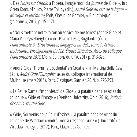
« Des
Notes sur Chopin
à l’opéra. L’angle mort du
Journal
de Gide », in :
Greta Komur-Thilloy, Pierre Thilloy (dir.),
André Gide ou l’art de la fugue –
Musique et littérature
, Paris, Classiques Garnier, « Bibliothèque
gidienne », 2017, p. 151-171.
« “Nous mettons notre raison au service de nos folies” (André Gide et
Maria Van Rysselberghe) » in : Pavelin Lešić, Bogdanka (éd.),
Francontraste 3 : Structuration, langage et au-delà, tome I : Activité
traduisante, Enseignement du FLE, Études littéraires, Actes du colloque
Francontraste 2016,
Mons, Éditions du CIPA, 2017 p. 313-323.
« André Gide, ‘l’homme occidental’ en Croatie », in Martina della Casa
(éd.),
André Gide l'Européen
, actes du colloque international de
Mulhouse (mars 2016), Paris, Classiques Garnier, 2019, p. 275-293.
« La Petite Dame, “mon vieux” de Gide », à paraître dans les Actes du
colloque « Gide et l’image » (Denison University, Ohio, 2016),
Bulletin
des Amis d’André Gide
.
« Gide, Souvenirs de la Cour d’assises », à paraître dans les Actes du
colloque de Wroclaw « André Gide à (re)découvrir ? » (Université de
Wroclaw, Pologne, 2017), Paris, Classiques Garnier.