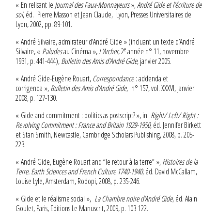
« En relisant le
Journal des Faux-Monnayeurs
»,
André Gide et l’écriture de
soi
, éd. Pierre Masson et Jean Claude, Lyon, Presses Universitaires de
Lyon, 2002, pp. 89-101.
« André Silvaire, admirateur d’André Gide » (incluant un texte d’André
e
Silvaire, «
Paludes
au Cinéma »,
L’Archer
, 2
année n° 11, novembre
1931, p. 441-444),
Bulletin des Amis d’André Gide
, janvier 2005.
« André Gide-Eugène Rouart,
Correspondance
: addenda et
corrigenda »,
Bulletin des Amis d’André Gide
, n° 157, vol. XXXVI, janvier
2008, p. 127-130.
« Gide and commitment : politics as postscript? », in
Right/ Left/ Right :
Revolving Commitment : France and Britain 1929-1950
, éd. Jennifer Birkett
et Stan Smith, Newcastle, Cambridge Scholars Publishing, 2008, p. 205-
223.
« André Gide, Eugène Rouart and “le retour à la terre” »,
Histoires de la
Terre. Earth Sciences and French Culture 1740-1940
, éd. David McCallam,
Louise Lyle, Amsterdam, Rodopi, 2008, p. 235-246.
« Gide et le réalisme social »,
La Chambre noire d’André Gide
, éd. Alain
Goulet, Paris, Editions Le Manuscrit, 2009, p. 103-122.