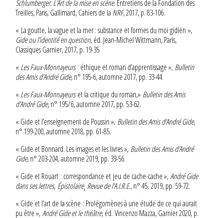
Schlumberger. L’Art de la mise en scène
. Entretiens de la Fondation des
Treilles, Paris, Gallimard, Cahiers de la
NRF
, 2017, p. 83-106.
« La goutte, la vague et la mer : substance et formes du moi gidien »,
Gide ou l’identité en question
, éd. Jean-Michel Wittmann, Paris,
Classiques Garnier, 2017, p. 19-35.
«
Les Faux-Monnayeurs
: éthique et roman d’apprentissage »,
Bulletin
des Amis d’André Gide
, n° 195-6, automne 2017, pp. 33-44.
«
Les Faux-Monnayeurs
et la critique du roman,»
Bulletin des Amis
d’André Gide
, n° 195/6, automne 2017, pp. 53-62.
« Gide et l’enseignement de Poussin »,
Bulletin des Amis d’André Gide
,
n° 199-200, automne 2018, pp. 61-85.
« Gide et Bonnard. Les images et les livres »,
Bulletin des Amis d’André
Gide
, n° 203-204, automne 2019, pp. 39-56.
« Gide et Rouart : correspondance et jeu de cache-cache »,
André Gide
dans ses lettres
,
Épistolaire¸ Revue de l’A.I.R.E.
, n° 45
,
2019, pp. 59-72.
« Gide et l’art de la scène : Prolégomènes à une étude de ce qui aurait
pu être »,
André Gide et le théâtre
, éd. Vincenzo Mazza, Garnier 2020, p.