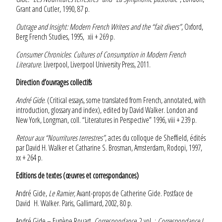
Grant and Cutler, 1990, 87 p.
Outrage and Insight: Modern French Writers and the “fait divers”
, Oxford,
Berg French Studies, 1995, xii + 269 p.
Consumer Chronicles
:
Cultures of Consumption in Modern French
Literature
. Liverpool, Liverpool University Press, 2011.
Direction d’ouvrages collectifs
André Gide
. (Critical essays, some translated from French, annotated, with
introduction, glossary and index), edited by David Walker. London and
New York, Longman, coll. “Literatures in Perspective” 1996, viii + 239 p.
Retour aux “Nourritures terrestres”
, actes du colloque de Sheffield, édités
par David H. Walker et Catharine S. Brosman, Amsterdam, Rodopi, 1997,
xx + 264 p.
Editions de textes (œuvres et correspondances)
André Gide,
Le Ramier,
Avant-propos de Catherine Gide. Postface de
David H. Walker. Paris, Gallimard, 2002, 80 p.
André Gide – Eugène Rouart,
Correspondance
, 2 vol. :
Correspondance I