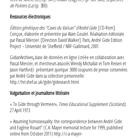
de Poitiers (La)
(p. 380).
Ressources électroniques
Édition génétique des “Caves du Vatican” d’André Gide.
[CD-Rom].
Conçue, élaborée et présentée par Alain Goulet. Réalisation éditoriale
par Pascal Mercier. [Direction David Walker]. Paris, André Gide Edition
Project – Université de Sheffield / NRF-Gallimard, 2001.
GidianArchives
,
base de données en ligne (créée en collaboration avec
Pascal Mercier, et chercheurs associés Wendy Michallat et Tom Reisen et
Jason Hartford) présentant quelque 3000 coupures de presse conservées
par André Gide dans sa collection personnelle:
http://hri.shef.ac.uk/gide/gidesearch.html
Vulgarisation et journalisme littéraire
« To Gide through Vermeer»,
Times Educational Supplement (Scotland)
,
27 April 1973.
« Assuming homosexuality: the correspondence between André Gide
and Eugène Rouart” (C.A. Mayer memorial lecture for 1999, published
online from October 2011)
http://c-a-mayer-