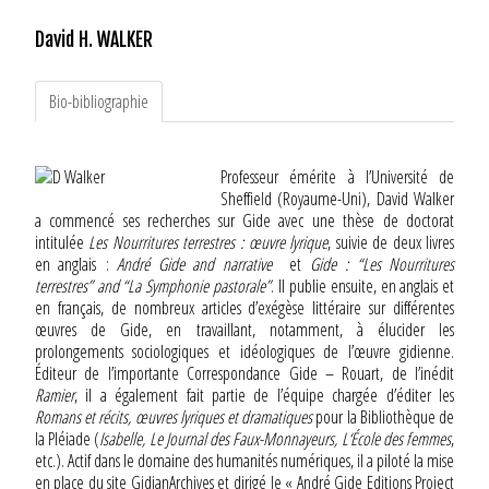
David H. WALKER
Bio-bibliographie
Professeur émérite à l’Université de
Sheffield (Royaume-Uni), David Walker
a commencé ses recherches sur Gide avec une thèse de doctorat
intitulée
Les Nourritures terrestres : œuvre lyrique
, suivie de deux livres
en anglais :
André Gide and narrative
et
Gide : “Les Nourritures
terrestres” and “La Symphonie pastorale”
. Il publie ensuite, en anglais et
en français, de nombreux articles d’exégèse littéraire sur différentes
œuvres de Gide, en travaillant, notamment, à élucider les
prolongements sociologiques et idéologiques de l’œuvre gidienne.
Éditeur de l’importante Correspondance Gide – Rouart, de l’inédit
Ramier
, il a également fait partie de l’équipe chargée d’éditer les
Romans et récits, œuvres lyriques et dramatiques
pour la Bibliothèque de
la Pléiade (
Isabelle, Le Journal des Faux-Monnayeurs, L‘École des femmes
,
etc.). Actif dans le domaine des humanités numériques, il a piloté la mise
en place du site GidianArchives et dirigé le « André Gide Editions Project