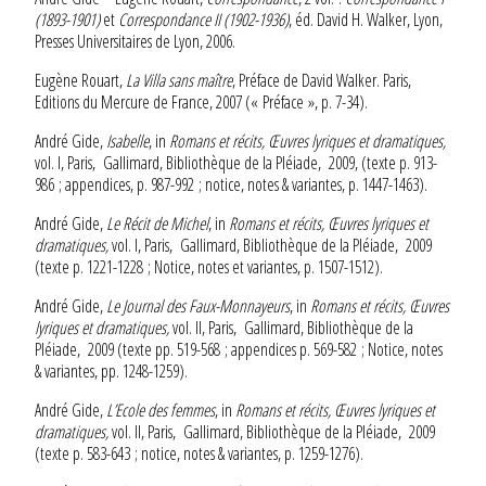
(1893-1901)
et
Correspondance II (1902-1936)
, éd. David H. Walker, Lyon,
Presses Universitaires de Lyon, 2006.
Eugène Rouart,
La Villa sans maître
, Préface de David Walker. Paris,
Editions du Mercure de France, 2007 (« Préface », p. 7-34).
André Gide,
Isabelle
, in
Romans et récits, Œuvres lyriques et dramatiques,
vol. I, Paris, Gallimard, Bibliothèque de la Pléiade, 2009, (texte p. 913-
986 ; appendices, p. 987-992 ; notice, notes & variantes, p. 1447-1463).
André Gide,
Le Récit de Michel
, in
Romans et récits, Œuvres lyriques et
dramatiques,
vol. I, Paris, Gallimard, Bibliothèque de la Pléiade, 2009
(texte p. 1221-1228 ; Notice, notes et variantes, p. 1507-1512).
André Gide,
Le Journal des Faux-Monnayeurs
, in
Romans et récits, Œuvres
lyriques et dramatiques,
vol. II, Paris, Gallimard, Bibliothèque de la
Pléiade, 2009 (texte pp. 519-568 ; appendices p. 569-582 ; Notice, notes
& variantes, pp. 1248-1259).
André Gide,
L’Ecole des femmes
, in
Romans et récits, Œuvres lyriques et
dramatiques,
vol. II, Paris, Gallimard, Bibliothèque de la Pléiade, 2009
(texte p. 583-643 ; notice, notes & variantes, p. 1259-1276).