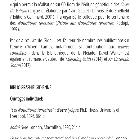
» qui a permis la réalisation sur CD-Rom de l’édition génétique des
Caves
du Vatican
conçue et élaborée par Alain Goulet (Université de Sheffield
/ Éditions Gallimard, 2001). Il a organisé le colloque pour le centenaire
des
Nourritures terrestres
(
Retour aux Nourritures terrestres
, Rodopi,
1997).
Par-delà l’œuvre de Gide, il est l’auteur de nombreuses publications sur
l’œuvre d’Albert Camus, notamment sa contribution aux
Œuvres
complètes
dans la Bibliothèque de la Pléiade. David Walker est
également romancier, auteur de
Migrating Voids
(2014) et
An Uncertain
Shore
(2017).
BIBLIOGRAPHIE GIDIENNE
Ouvrages individuels
“Les Nourritures terrestres” : Œuvre lyrique
, Ph.D Thesis, University of
Liverpool, 1976. 864 p.
André Gide
. London, Macmillan, 1990, 214 p.
Gide: “Les Nourritures terrestres” and “La Symphonie pastorale”
, London,