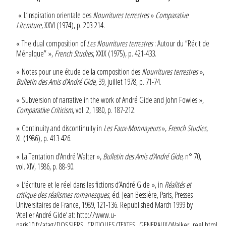
« L’Inspiration orientale des
Nourritures terrestres
»
Comparative
Literature
, XXVI (1974), p. 203-214.
« The dual composition of
Les Nourritures terrestres
: Autour du “Récit de
Ménalque” »,
French Studies
, XXIX (1975), p. 421-433.
« Notes pour une étude de la composition des
Nourritures terrestres
»,
Bulletin des Amis d’André Gide
, 39, juillet 1978, p. 71-74.
« Subversion of narrative in the work of André Gide and John Fowles »,
Comparative Criticism
, vol. 2, 1980, p. 187-212.
« Continuity and discontinuity in
Les Faux-Monnayeurs
»,
French Studies
,
XL (1986), p. 413-426.
« La Tentation d’André Walter »,
Bulletin des Amis d’André Gide
, n° 70,
vol. XIV, 1986, p. 88-90.
« L’écriture et le réel dans les fictions d’André Gide », in
Réalités et
critique des réalismes romanesques
, éd. Jean Bessière, Paris, Presses
Universitaires de France, 1989, 121-136. Republished March 1999 by
‘Atelier André Gide’ at:
http://www.u-
paris10.fr/atag/DOSSIERS_CRITIQUES/TEXTES_GENERAUX/Walker_reel.html