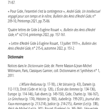
71-87.
« Pour Gide, l’essentiel c’est la contingence »,
André Gide, Un Intellectuel
engagé pour son temps et le nôtre
,
Bulletin des Amis d’André Gide
, n°
209-10, Printemps 2021, pp.75-86.
‘Quatre lettres de Gide à Eugène Rouart »,
Bulletin des Amis d’André
Gide
, n° n213-4, printemps 2022, pp. 157-161.
« Lettre d’André Gide à Eugène Rouart, 13 juillet 1919 »,
Bulletin des
Amis d’André Gide
, n° 215-6, automne 2022, p. 151-2.
Dictionnaire
Notices dans le
Dictionnaire Gide,
dir. Pierre Masson & Jean-Michel
Wittmann, Paris, Classiques Garnier, coll. Dictionnaires et Synthèses n° 1,
2011:
L’Affaire Redureau
(p. 17-18),
L’Art bitraire
(p. 43), Darwin (p.
112-113), Droit (Gide et le) (p. 128),
L’École des femmes
(p. 134-136),
Europe (p. 114-146), Fait-divers (p. 149-150), Gide, Charles (p. 166-167),
Le Grincheux
(p. 174), Histoire (p. 180),
Isabelle
(p. 199-201),
Journal des
Faux-monnayeurs
(p. 213-214), Justice (p. 214-215),
Ramier (Le)
(p. 338),
Récit de Michel (Le)
(p. 341), Rouart (Eugène) (p. 365-366),
Séquestrée