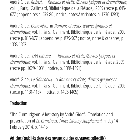
André Gide,
Robert,
in
Romans et récits, Œuvres lyriques et dramatiques,
vol. II, Paris, Gallimard, Bibliothèque de la Pléiade, 2009 (texte p. 645-
677 ; appendices p. 679-80 ; notice, notes & variantes, p. 1276-1283).
André Gide,
Geneviève,
in
Romans et récits, Œuvres lyriques et
dramatiques,
vol. II, Paris, Gallimard, Bibliothèque de la Pléiade, 2009
(texte p. 815-877 ; appendices p. 879-907 ; notice, notes & variantes, p.
1338-1352.
André Gide,
l’Art bitraire
, in
Romans et récits, Œuvres lyriques et
dramatiques,
vol. II, Paris, Gallimard, Bibliothèque de la Pléiade, 2009
(texte pp. 1029- 1034 ; notice, p. 1388-1391).
André Gide,
Le Grincheux,
in
Romans et récits, Œuvres lyriques et
dramatiques,
vol. II, Paris, Gallimard, Bibliothèque de la Pléiade, 2009
(texte p. 1131-1137 ; notice, p. 1403-1405).
Traduction
“The Curmudgeon. A lost story by André Gide”. Translation and
presentation of
Le Grincheux
,
Times Literary Supplement
, Friday 14
February 2014, p. 14-15.
Articles (publiés dans des revues ou des ouvrages collectifs)