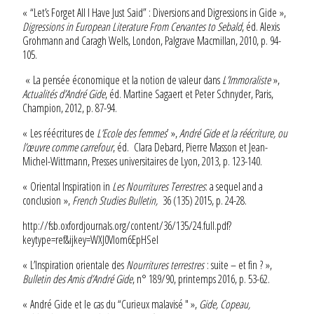
« “Let’s Forget All I Have Just Said” : Diversions and Digressions in Gide »,
Digressions in European Literature From Cervantes to Sebald
, éd. Alexis
Grohmann and Caragh Wells, London, Palgrave Macmillan, 2010, p. 94-
105.
« La pensée économique et la notion de valeur dans
L’Immoraliste
»,
Actualités d’André Gide
, éd. Martine Sagaert et Peter Schnyder, Paris,
Champion, 2012, p. 87-94.
« Les réécritures de
L’Ecole des femmes
’ »,
André Gide et la réécriture, ou
l’œuvre comme carrefour
, éd. Clara Debard, Pierre Masson et Jean-
Michel-Wittmann, Presses universitaires de Lyon, 2013, p. 123-140.
« Oriental Inspiration in
Les Nourritures Terrestres
: a sequel and a
conclusion »,
French Studies Bulletin,
36 (135) 2015, p. 24-28.
http://fsb.oxfordjournals.org/content/36/135/24.full.pdf?
keytype=ref&ijkey=WXJ0VIom6EpHSeI
« L’Inspiration orientale des
Nourritures terrestres
: suite – et fin ? »,
Bulletin des Amis d’André Gide
, n° 189/90, printemps 2016, p. 53-62.
« André Gide et le cas du “Curieux malavisé " »,
Gide, Copeau,