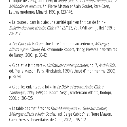
colloque de Cerisy, août 1996, in
André Gide 11: L’écriture d’André Gide. 2
Méthodes et discours
, éd. Pierre Masson et Alain Goulet, Paris-Caen,
Lettres modernes Minard, 1999, p. 123-146.
« Le couteau dans la plaie: une amitié qui n’en finit pas de finir »,
Bulletin des Amis d’André Gide
, n° 122/123, Vol. XXVII, avril-juillet 1999, p.
205-217.
«
Les Caves du Vatican
: Une farce à prendre au sérieux »,
Mélanges
offerts à Jean Claude
, éd. Raymonde Robert, Nancy, Presses Universitaires
de Nancy, 2000, p. 33-42.
« Gide et le fait divers »,
Littératures contemporaines
, no. 7,
André Gide
,
éd. Pierre Masson, Paris, Klincksieck, 1999 (achevé d’imprimer mai 2000),
p. 37-54.
« Gide, les enfants et la loi », in
Le Désir à l’œuvre: André Gide à
Cambridge, 1918, 1998
, éd. Naomi Segal, Amsterdam-Atlanta, Rodopi,
2000, p. 303-325.
« La table des matières des
Faux-Monnayeurs
»,
Gide aux miroirs
,
Mélanges offerts à Alain Goulet
, éd. Serge Cabioc’h et Pierre Masson,
Caen, Presses Universitaires de Caen, 2002, p. 95-102.