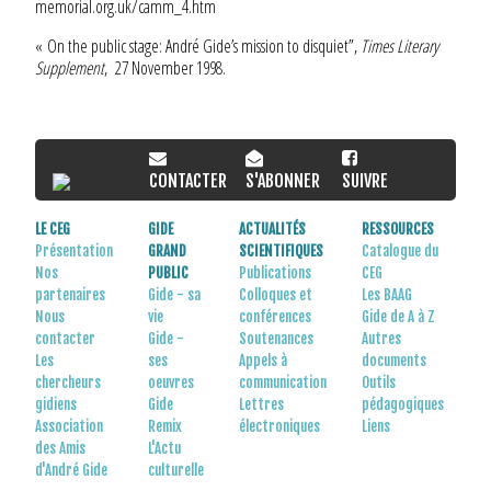
memorial.org.uk/camm_4.htm
« On the public stage: André Gide’s mission to disquiet”,
Times Literary
Supplement
, 27 November 1998.
CONTACTER
S'ABONNER
SUIVRE
LE CEG
GIDE
ACTUALITÉS
RESSOURCES
Présentation
GRAND
SCIENTIFIQUES
Catalogue du
Nos
PUBLIC
Publications
CEG
partenaires
Gide - sa
Colloques et
Les BAAG
Nous
vie
conférences
Gide de A à Z
contacter
Gide -
Soutenances
Autres
Les
ses
Appels à
documents
chercheurs
oeuvres
communication
Outils
gidiens
Gide
Lettres
pédagogiques
Association
Remix
électroniques
Liens
des Amis
L'Actu
d'André Gide
culturelle