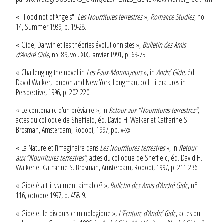
« "Food not of Angels":
Les Nourritures terrestres
»,
Romance Studies
, no.
14, Summer 1989, p. 19-28.
« Gide, Darwin et les théories évolutionnistes »,
Bulletin des Amis
d’André Gide
, no. 89, vol. XIX, janvier 1991, p. 63-75.
« Challenging the novel in
Les Faux-Monnayeurs
», in
André Gide
, éd.
David Walker, London and New York, Longman, coll. Literatures in
Perspective, 1996, p. 202-220.
« Le centenaire d’un bréviaire », in
Retour aux “Nourritures terrestres”
,
actes du colloque de Sheffield, éd. David H. Walker et Catharine S.
Brosman, Amsterdam, Rodopi, 1997, pp. v-xx.
« La Nature et l’imaginaire dans
Les Nourritures terrestres
», in
Retour
aux “Nourritures terrestres”
, actes du colloque de Sheffield, éd. David H.
Walker et Catharine S. Brosman, Amsterdam, Rodopi, 1997, p. 211-236.
« Gide était-il vraiment aimable? »,
Bulletin des Amis d’André Gide
, n°
116, octobre 1997, p. 458-9.
« Gide et le discours criminologique »,
L’Ecriture d’André Gide
, actes du