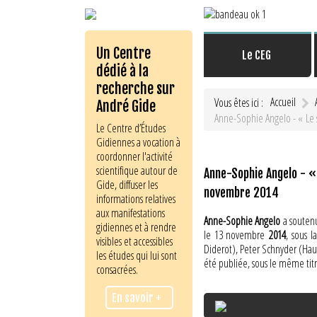
Un Centre
Le CEG
dédié à la
recherche sur
Accueil
Vous êtes ici :
André Gide
Anne-Sophie Angelo - « Le s
Le Centre d’Études
Gidiennes a vocation à
coordonner l'activité
scientifique autour de
Anne-Sophie Angelo - « 
Gide, diffuser les
novembre 2014
informations relatives
aux manifestations
Anne-Sophie Angelo
a soutenu
gidiennes et à rendre
le 13 novembre
2014
, sous 
visibles et accessibles
Diderot), Peter Schnyder (Haut
les études qui lui sont
été publiée, sous le même titr
consacrées.
En savoir +