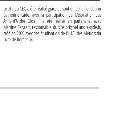
Le site du CEG a été réalisé grâce au soutien de la Fondation
Catherine Gide, avec la participation de l’Association des
Amis d’André Gide. Il a été réalisé en partenariat avec
Martine Sagaert, responsable du site originel andre-gide.fr,
créé en 2006 avec des étudiant.e.s de l'I.U.T. des Métiers du
Livre de Bordeaux.