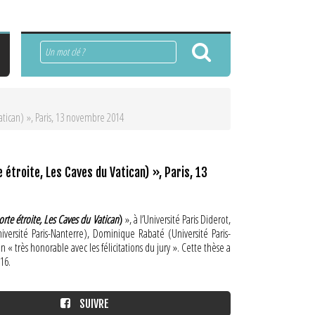
Rechercher
atican) », Paris, 13 novembre 2014
étroite, Les Caves du Vatican) », Paris, 13
orte étroite, Les Caves du Vatican
)
», à l’Université Paris Diderot,
versité Paris-Nanterre), Dominique Rabaté (Université Paris-
 très honorable avec les félicitations du jury ». Cette thèse a
016.
SUIVRE