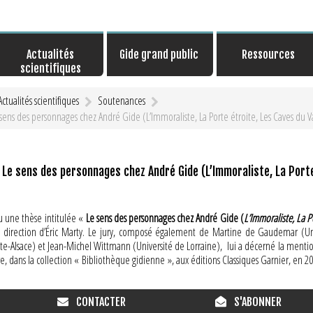
Actualités
Gide grand public
Ressources
scientifiques
Actualités scientifiques
Soutenances
ens des personnages chez André Gide (L’Immoraliste, La Porte étroite, Les Caves du V
Le sens des personnages chez André Gide (L’Immoraliste, La Porte 
 une thèse intitulée «
Le sens des personnages chez André Gide (
L’Immoraliste, La P
la direction d’Éric Marty. Le jury, composé également de Martine de Gaudemar (Uni
e-Alsace) et Jean-Michel Wittmann (Université de Lorraine), lui a décerné la mention «
e, dans la collection « Bibliothèque gidienne », aux éditions Classiques Garnier, en 2
CONTACTER
S'ABONNER