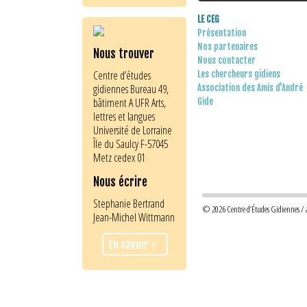
LE CEG
Présentation
Nos partenaires
Nous trouver
Nous contacter
Centre d’études
Les chercheurs gidiens
gidiennes Bureau 49,
Association des Amis d'André
bâtiment A UFR Arts,
Gide
lettres et langues
Université de Lorraine
Île du Saulcy F-57045
Metz cedex 01
Nous écrire
Stephanie Bertrand
© 2026 Centre d’Études Gidiennes / an
Jean-Michel Wittmann
En savoir +