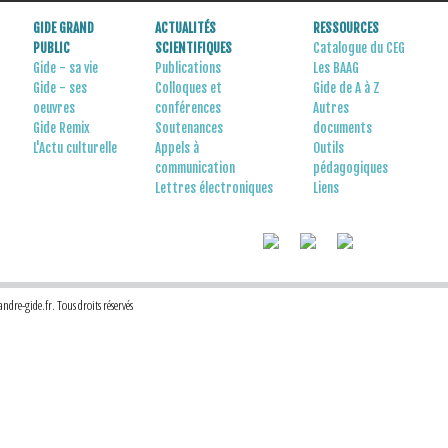
GIDE GRAND
ACTUALITÉS
RESSOURCES
PUBLIC
SCIENTIFIQUES
Catalogue du CEG
Gide - sa vie
Publications
Les BAAG
Gide - ses
Colloques et
Gide de A à Z
oeuvres
conférences
Autres
Gide Remix
Soutenances
documents
L'Actu culturelle
Appels à
Outils
communication
pédagogiques
Lettres électroniques
Liens
dre-gide.fr. Tous droits réservés