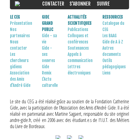
CONTACTER
S'ABONNER
SUIVRE
LE CEG
GIDE
ACTUALITÉS
RESSOURCES
Présentation
GRAND
SCIENTIFIQUES
Catalogue du
Nos
PUBLIC
Publications
CEG
partenaires
Gide - sa
Colloques et
Les BAAG
Nous
vie
conférences
Gide de A à Z
contacter
Gide -
Soutenances
Autres
Les
ses
Appels à
documents
chercheurs
oeuvres
communication
Outils
gidiens
Gide
Lettres
pédagogiques
Association
Remix
électroniques
Liens
des Amis
L'Actu
d'André Gide
culturelle
Le site du CEG a été réalisé grâce au soutien de la Fondation Catherine
Gide, avec la participation de l’Association des Amis d’André Gide. Il a été
réalisé en partenariat avec Martine Sagaert, responsable du site originel
andre-gide.fr, créé en 2006 avec des étudiant.e.s de l'I.U.T. des Métiers
du Livre de Bordeaux.