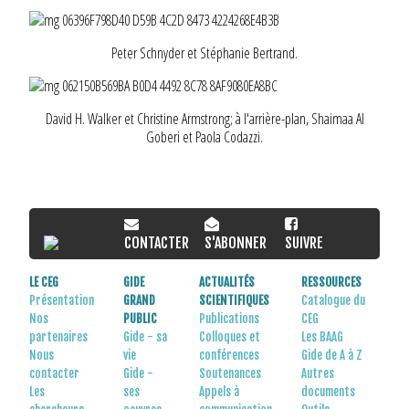
Peter Schnyder et Stéphanie Bertrand.
David H. Walker et Christine Armstrong; à l'arrière-plan, Shaimaa Al
Goberi et Paola Codazzi.
CONTACTER
S'ABONNER
SUIVRE
LE CEG
GIDE
ACTUALITÉS
RESSOURCES
Présentation
GRAND
SCIENTIFIQUES
Catalogue du
Nos
PUBLIC
Publications
CEG
partenaires
Gide - sa
Colloques et
Les BAAG
Nous
vie
conférences
Gide de A à Z
contacter
Gide -
Soutenances
Autres
Les
ses
Appels à
documents